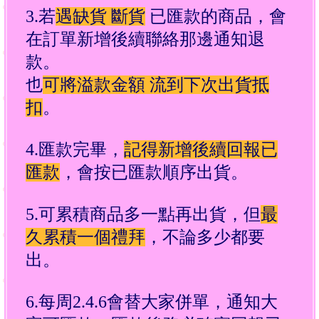
3.若
遇缺貨 斷貨
已匯款的商品，會
在訂單新增後續聯絡那邊通知退
款。
也
可將溢款金額 流到下次出貨抵
扣
。
4.匯款完畢，
記得新增後續回報已
匯款
，會按已匯款順序出貨。
5.可累積商品多一點再出貨，但
最
久累積一個禮拜
，不論多少都要
出。
6.每周2.4.6會替大家併單，通知大