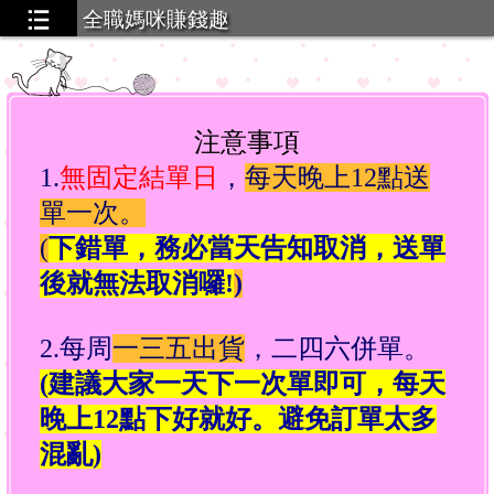
全職媽咪賺錢趣
注意事項
1.
無固定結單日
，
每天晚上12點送
單一次。
(
下錯單，務必當天告知取消，送單
後就無法取消囉
!
)
2.每周
一三五出貨
，二四六併單。
(建議大家一天下一次單即可，每天
晚上12點下好就好。避免訂單太多
混亂)