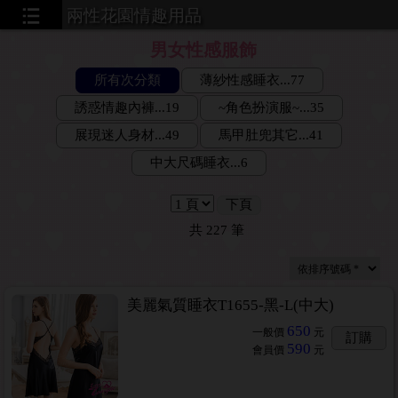
兩性花園情趣用品
男女性感服飾
所有次分類
薄紗性感睡衣...77
誘惑情趣內褲...19
~角色扮演服~...35
展現迷人身材...49
馬甲肚兜其它...41
中大尺碼睡衣...6
下頁
共
227
筆
美麗氣質睡衣T1655-黑-L(中大)
650
一般價
元
訂購
590
會員價
元