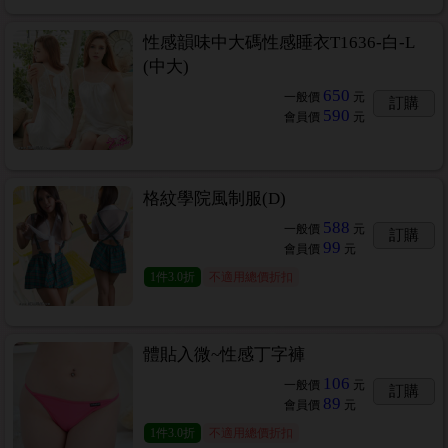
性感韻味中大碼性感睡衣T1636-白-L
(中大)
650
一般價
元
訂購
590
會員價
元
格紋學院風制服(D)
588
一般價
元
訂購
99
會員價
元
1
件
3.0折
不適用總價折扣
體貼入微~性感丁字褲
106
一般價
元
訂購
89
會員價
元
1
件
3.0折
不適用總價折扣