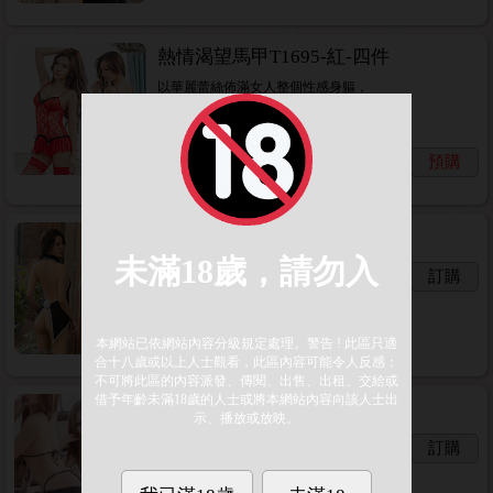
熱情渴望馬甲T1695-紅-四件
以華麗蕾絲佈滿女人整個性感身軀，
讓腰線更加修飾的長馬甲設計，
搶眼的紅黑配色更令人吸睛注目！
750
一般價
元
預購
690
會員價
元
冷豔旗袍-黑-F
420
一般價
元
訂購
390
會員價
元
造型丁褲T5187-豹紋
200
一般價
元
訂購
180
會員價
元