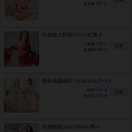
360
會員價
元
性感魅力和服T9317-紅黑-F
720
一般價
元
訂購
690
會員價
元
甜美氛圍睡衣T1628-白-L(中大)
650
一般價
元
訂購
590
會員價
元
性感貓裝(SKLV)8803-黑-F