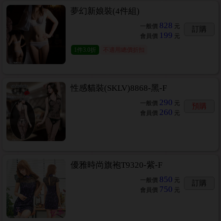
夢幻新娘裝(4件組)
828
一般價
元
訂購
199
會員價
元
1
件
3.0折
不適用總價折扣
性感貓裝(SKLV)8868-黑-F
290
一般價
元
預購
260
會員價
元
優雅時尚旗袍T9320-紫-F
850
一般價
元
訂購
750
會員價
元