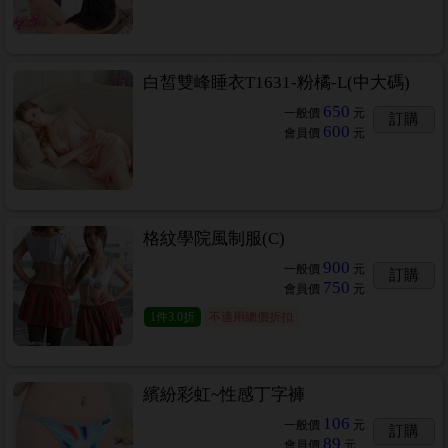
白皙雙峰睡衣T1631-粉橘-L(中大碼)
650
一般價
元
訂購
600
會員價
元
格紋學院風制服(C)
900
一般價
元
訂購
750
會員價
元
1
件
3.0折
不適用總價折扣
繽紛彩虹~性感丁字褲
106
一般價
元
訂購
89
會員價
元