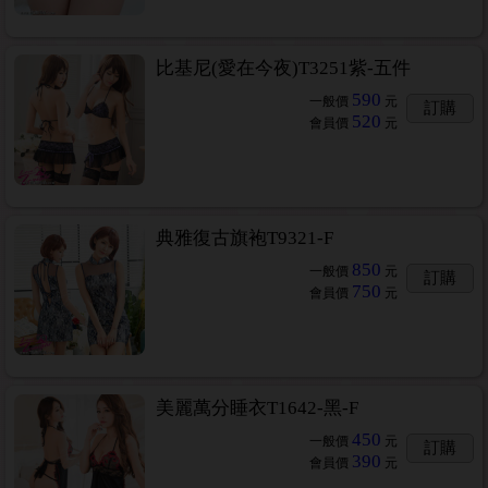
比基尼(愛在今夜)T3251紫-五件
590
一般價
元
訂購
520
會員價
元
典雅復古旗袍T9321-F
850
一般價
元
訂購
750
會員價
元
美麗萬分睡衣T1642-黑-F
450
一般價
元
訂購
390
會員價
元