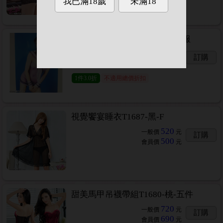
😈限購一件😈航向愛情海海軍服
250
一般價
元
訂購
99
會員價
元
1
件
3.0折
不適用總價折扣
視覺饗宴睡衣T1687-黑-F
520
一般價
元
訂購
500
會員價
元
甜美馬甲吊襪帶組T1680-桃-五件
720
一般價
元
訂購
690
會員價
元