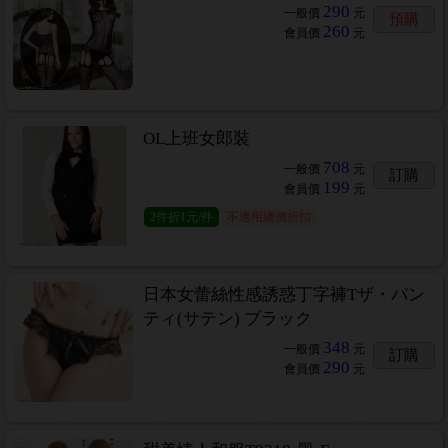
290
一般價
元
預購
260
會員價
元
OL上班女郎裝
708
一般價
元
訂購
199
會員價
元
2
件
折1元/件
不適用總價折扣
日本女蕾絲性感誘惑丁字褲Tザ・パン
ティ(サテン) ブラック
348
一般價
元
訂購
290
會員價
元