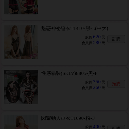
魅惑神祕睡衣T1410-黑-L(中大)
620
一般價
元
訂購
580
會員價
元
性感貓裝(SKLV)8805-黑-F
350
一般價
元
預購
260
會員價
元
閃耀動人睡衣T1690-粉-F
400
一般價
元
訂購