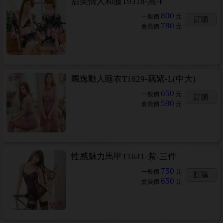
甜美情人和服T9318-黑-F
800
一般價
元
訂購
780
會員價
元
飄逸動人睡衣T1629-藕紫-L(中大)
650
一般價
元
訂購
590
會員價
元
性感魅力馬甲T1641-紫-三件
750
一般價
元
訂購
650
會員價
元