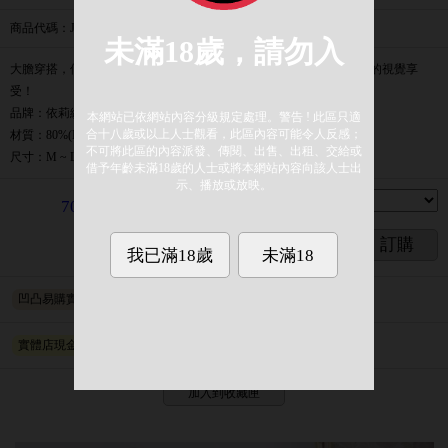
商品代碼
：JW0404-70
大膽穿搭，個性獨秀，以內銷的實惠價格，讓雙腿直接呈現鮮豔搖滾的視覺享
受！
品牌：依莉緹亞ILITIA
材質：80%(Nylon)+20%(Spandex)
尺寸：M ~ LL
件數
：
70
元
訂購
凹凸易購實體店取貨
實體店現金取貨
加入到收藏匣