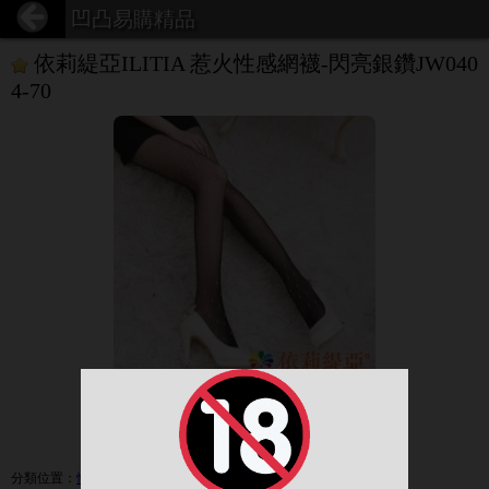
凹凸易購精品
依莉緹亞ILITIA 惹火性感網襪-閃亮銀鑽JW040
4-70
1 / 1
展開圖
分類位置
：
性感情趣服飾
/
性感睡衣│角色扮演