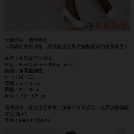
大膽穿搭，個性獨秀
以內銷的實惠價格，讓雙腿直接呈現鮮豔搖滾的視覺享受！
品牌：依莉緹亞ILITIA
材質：80%(Nylon)+20%(Spandex)
類別：無開襠網襪
尺寸：M ~ LL
腰圍：58 ~ 78 cm
臀圍：85 ~ 98 cm
身高：150 ~ 175 cm
清洗方法：避免過度摩擦，洗滌時可單浸泡，以手洗最佳喔
(勿用熱水)
產地：Made In Taiwan