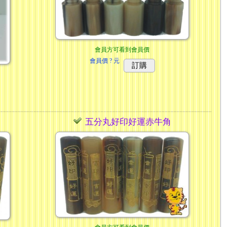
會員方可看到會員價
會員價
? 元
訂購
五分丸好印好運赤牛角