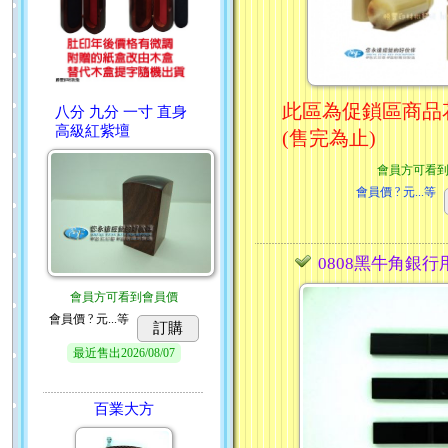
此區為促鎖區商品
八分 九分 一寸 直身
高級紅紫壇
(售完為止)
會員方可看
會員價
? 元...
等
0808黑牛角銀行
會員方可看到會員價
會員價
? 元...
等
訂購
最近售出
2026/08/07
百業大方