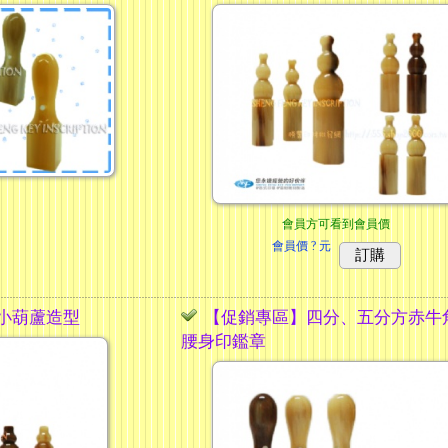
會員方可看到會員價
會員價
? 元
訂購
小葫蘆造型
【促銷專區】四分、五分方赤牛
腰身印鑑章