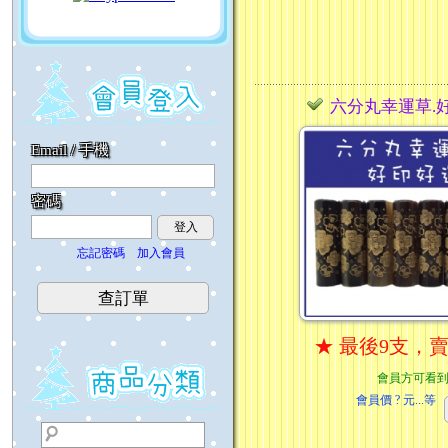
六分丸幸運草.
Email / 手機
密碼
登入
忘記密碼
加入會員
查訂單
★ 最後9支，
會員方可看
會員價
? 元...
等