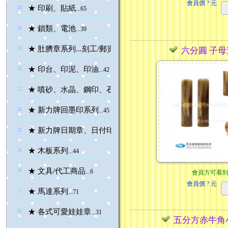
會員價
? 元
★ 印刷、貼紙
...65
★ 鎖類、電池
...39
★ 肚臍章系列...刻工/郵資均另計...內雕圖案隨機出貨以實
六分圓 子
★ 印台、印泥、印油
...42
★ 噴砂、水晶、鋼印、石章系列
...49
★ 新力牌回墨印系列
...45
★ 新力牌日期章、日付印
...13
★ 木板系列
...44
★ 文具/代工商品
...6
會員方可看
會員價
? 元
★ 馬達系列
...71
★ 各式可愛娃娃章
...31
五分方赤牛角