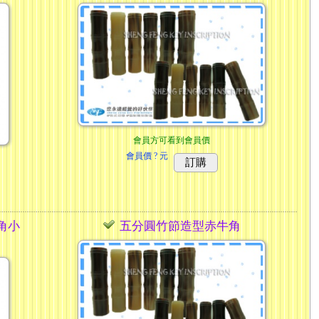
會員方可看到會員價
會員價
? 元
訂購
角小
五分圓竹節造型赤牛角