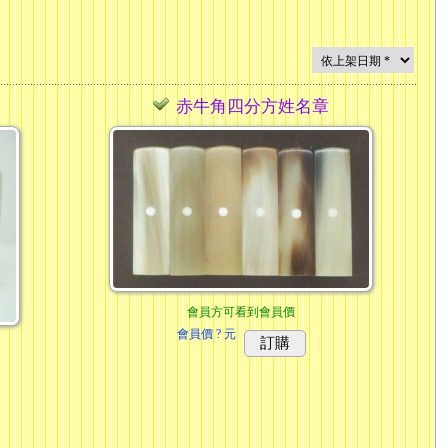
赤牛角四分方姓名章
會員方可看到會員價
會員價
? 元
訂購