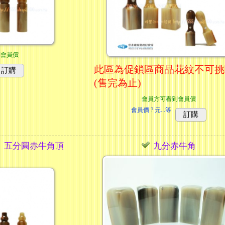
到會員價
此區為促鎖區商品花紋不可挑
訂購
(售完為止)
會員方可看到會員價
會員價
? 元...
等
訂購
、五分圓赤牛角頂
九分赤牛角