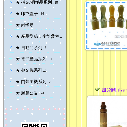
★ 補充/消耗品系列
...10
★ 印章蓋子
...16
★ 封蠟章
...1
★ 產品型錄．字體參考
...28
★ 自動門系列
...6
★ 電子產品系列
...11
★ 拋光機系列
...6
★ 門禁主機系列
...2
四分圓頂端
★ 勝豐公告
...24