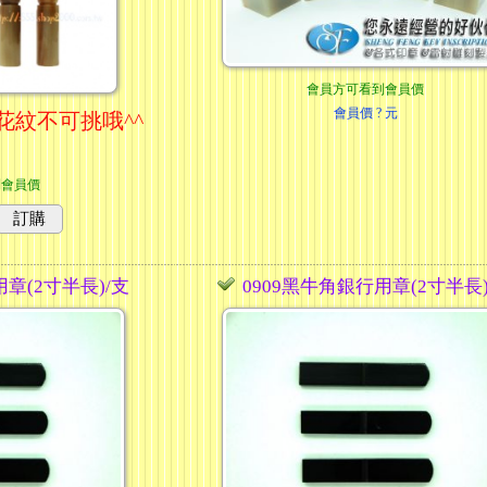
會員方可看到會員價
會員價
? 元
花紋不可挑哦^^
到會員價
訂購
用章(2寸半長)/支
0909黑牛角銀行用章(2寸半長)