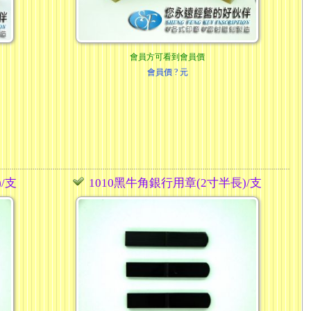
會員方可看到會員價
會員價
? 元
/支
1010黑牛角銀行用章(2寸半長)/支