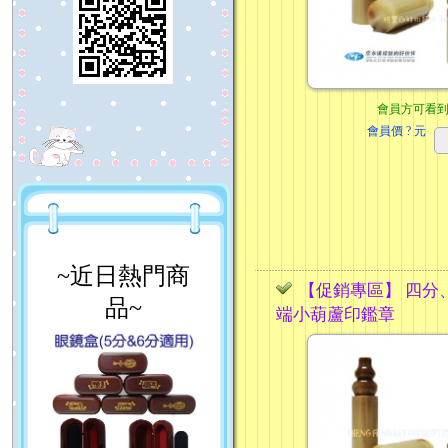
會員方可看
會員價
? 元
~近日熱門商
【促銷專區】 四分
品~
端小葫蘆印鑑章