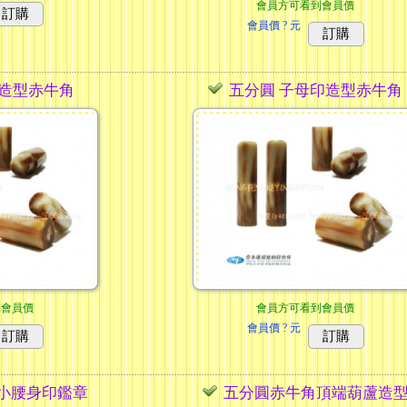
會員方可看到會員價
訂購
會員價
? 元
訂購
品為準
...27
母造型赤牛角
五分圓 子母印造型赤牛角
到會員價
會員方可看到會員價
會員價
? 元
訂購
訂購
小腰身印鑑章
五分圓赤牛角頂端葫蘆造