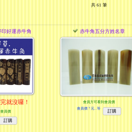
共
61
筆
好印好運赤牛角
赤牛角五分方姓名章
賣完就沒囉！
會員方可看到會員價
會員價
? 元...
等
訂購
到會員價
訂購