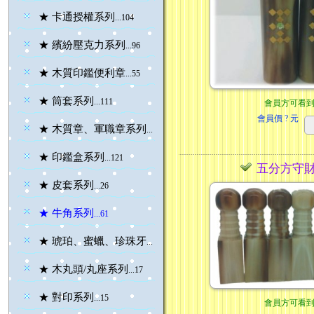
★ 卡通授權系列
...104
★ 繽紛壓克力系列
...96
★ 木質印鑑便利章
...55
★ 筒套系列
...111
會員方可看
會員價
? 元
★ 木質章、軍職章系列
...182
★ 印鑑盒系列
...121
五分方守
★ 皮套系列
...26
★ 牛角系列
...61
★ 琥珀、蜜蠟、珍珠牙
...35
★ 木丸頭/丸座系列
...17
★ 對印系列
...15
會員方可看