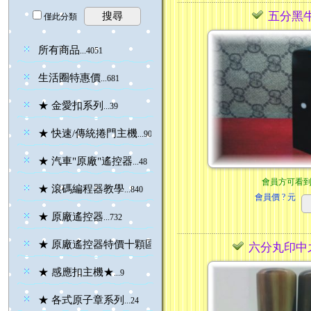
五分黑牛
搜尋
僅此分類
所有商品
...4051
生活圈特惠價
...681
★ 金愛扣系列
...39
★ 快速/傳統捲門主機
...90
★ 汽車"原廠"遙控器
...48
會員方可看
★ 滾碼編程器教學
...840
會員價
? 元
★ 原廠遙控器
...732
★ 原廠遙控器特價十顆區
...229
六分丸印中
★ 感應扣主機★
...9
★ 各式原子章系列
...24