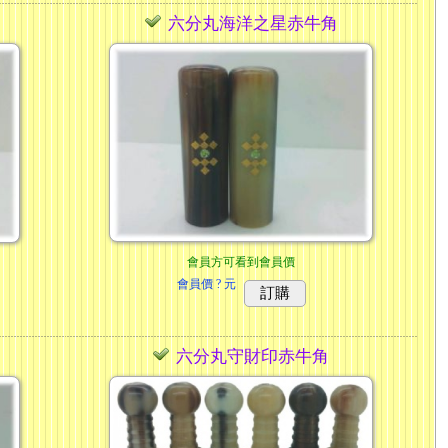
六分丸海洋之星赤牛角
會員方可看到會員價
會員價
? 元
訂購
六分丸守財印赤牛角