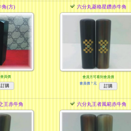
角(方)
六分丸菱格星鑽赤牛角
到會員價
會員方可看到會員價
會員價
? 元
訂購
訂購
之王赤牛角
六分丸王者風範赤牛角