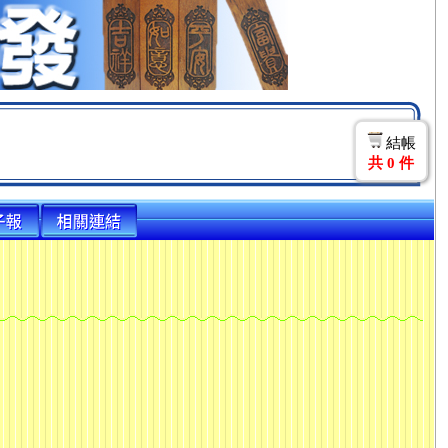
結帳
共
0
件