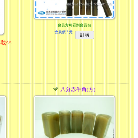
會員方可看到會員價
會員價
? 元
訂購
哦^^
八分赤牛角(方)