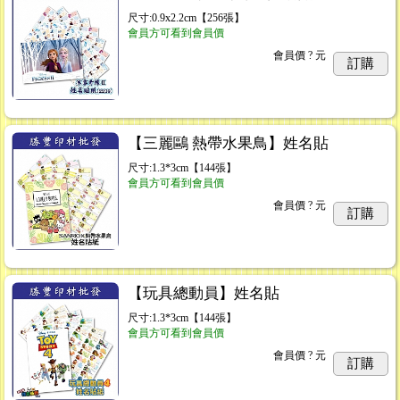
尺寸:0.9x2.2cm【256張】
會員方可看到會員價
會員價
? 元
.49
訂購
【三麗鷗 熱帶水果鳥】姓名貼
尺寸:1.3*3cm【144張】
會員方可看到會員價
會員價
? 元
訂購
【玩具總動員】姓名貼
尺寸:1.3*3cm【144張】
會員方可看到會員價
會員價
? 元
訂購