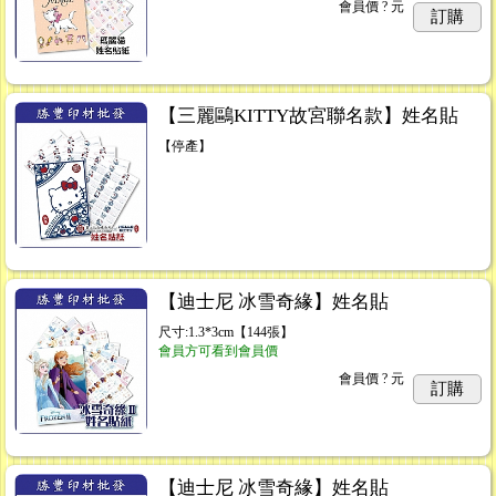
會員價
? 元
訂購
【三麗鷗KITTY故宮聯名款】姓名貼
【停產】
【迪士尼 冰雪奇緣】姓名貼
尺寸:1.3*3cm【144張】
會員方可看到會員價
會員價
? 元
訂購
【迪士尼 冰雪奇緣】姓名貼