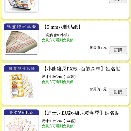
【5 mm八卦貼紙】
一張(內含80小張)
會員方可看到會員價
會員價
? 元
訂購
【小熊維尼FX款 -百畝森林】姓名貼
尺寸:1.3x3cm【144張】
會員方可看到會員價
會員價
? 元
訂購
【迪士尼EU款-維尼粉萌季】姓名貼
尺寸:1.3x3cm【144張】
會員方可看到會員價