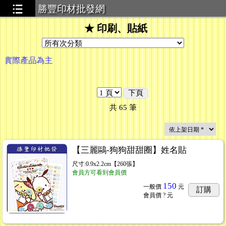
勝豐印材批發網
★ 印刷、貼紙
產品為主
下頁
共
65
筆
【三麗鷗-狗狗甜甜圈】姓名貼
尺寸:0.9x2.2cm【260張】
會員方可看到會員價
150
一般價
元
訂購
會員價
? 元