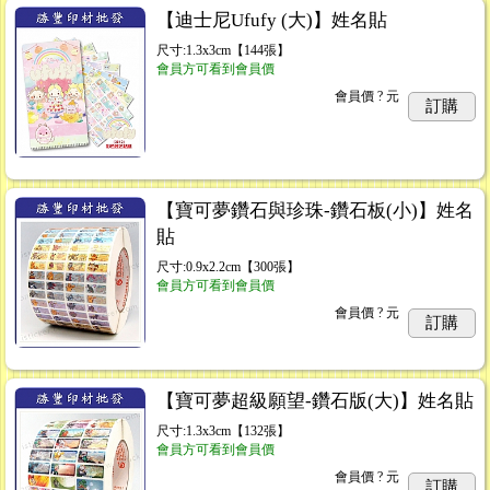
【迪士尼Ufufy (大)】姓名貼
尺寸:1.3x3cm【144張】
會員方可看到會員價
會員價
? 元
訂購
【寶可夢鑽石與珍珠-鑽石板(小)】姓名
貼
尺寸:0.9x2.2cm【300張】
會員方可看到會員價
會員價
? 元
訂購
【寶可夢超級願望-鑽石版(大)】姓名貼
尺寸:1.3x3cm【132張】
會員方可看到會員價
會員價
? 元
訂購