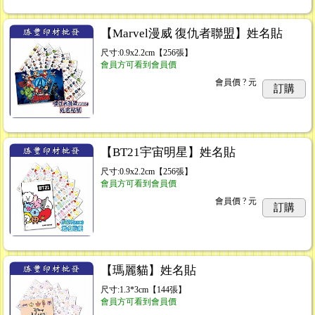
【Marvel漫威 復仇者聯盟】姓名貼
尺寸:0.9x2.2cm【256張】
會員方可看到會員價
會員價
? 元
訂購
【BT21宇宙明星】姓名貼
尺寸:0.9x2.2cm【256張】
會員方可看到會員價
會員價
? 元
訂購
【瑪麗貓】姓名貼
尺寸:1.3*3cm【144張】
...內雕圖案隨機出貨以實品為準
...27
會員方可看到會員價