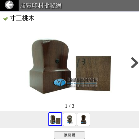
勝豐印材批發網
寸三桃木
1 / 3
展開圖