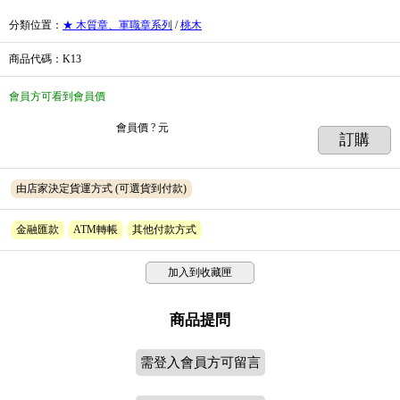
分類位置
：
★ 木質章、軍職章系列
/
桃木
商品代碼
：K13
會員方可看到會員價
會員價
? 元
訂購
由店家決定貨運方式
(可選貨到付款)
金融匯款
ATM轉帳
其他付款方式
加入到收藏匣
商品提問
需登入會員方可留言