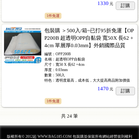
1330
元
訂購
1件免運
包裝購 ＞500入/箱~已打95折免運【OP
P200B 超透明OPP自黏袋 寬50X 長62 +
4cm 單層厚0.03mm】外銷國際品質
編號：OPP200B
名稱：超透明OPP自黏袋
尺寸：寬50 X 長62 +4cm
厚度：0.03mm
數量：500入
特色：透明度最高，成本低，大大提高商品附加價值
1470
元
訂購
1件免運
共
24
筆
版權所有© 2012起 WWW.BAG185.COM 包裝購並保留所有網站經營規則權利