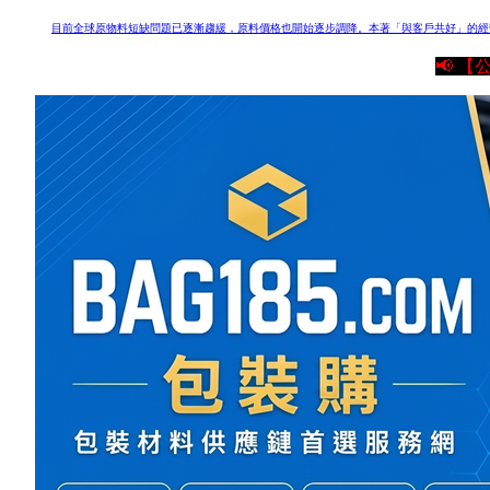
目前全球原物料短缺問題已逐漸趨緩，原料價格也開始逐步調降。
本著「與客戶共好」的經
📢 