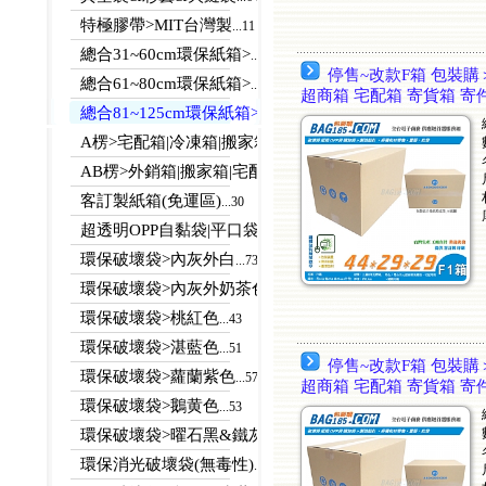
特極膠帶>MIT台灣製
...11
總合31~60cm環保紙箱>
...112
停售~改款F箱 包裝購＞
總合61~80cm環保紙箱>
...123
超商箱 宅配箱 寄貨箱 寄
總合81~125cm環保紙箱>
...113
A楞>宅配箱|冷凍箱|搬家箱
...23
AB楞>外銷箱|搬家箱|宅配箱
...27
客訂製紙箱(免運區)
...30
超透明OPP自黏袋|平口袋
...125
環保破壞袋>內灰外白
...73
環保破壞袋>內灰外奶茶色
...58
環保破壞袋>桃紅色
...43
環保破壞袋>湛藍色
...51
停售~改款F箱 包裝購＞
環保破壞袋>蘿蘭紫色
...57
超商箱 宅配箱 寄貨箱 寄
環保破壞袋>鵝黄色
...53
環保破壞袋>曜石黑&鐵灰色(回饋價)
...61
環保消光破壞袋(無毒性)
...24