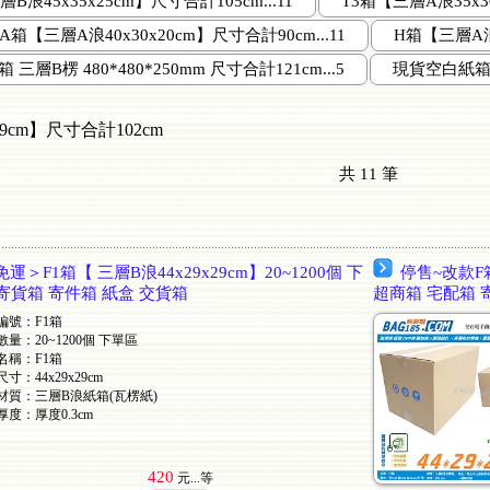
B浪45x35x25cm】尺寸合計105cm...11
T3箱【三層A浪35x3
A箱【三層A浪40x30x20cm】尺寸合計90cm...11
H箱【三層A浪4
三層B楞 480*480*250mm 尺寸合計121cm...5
現貨空白紙箱 三
29cm】尺寸合計102cm
共
11
筆
＞F1箱【 三層B浪44x29x29cm】20~1200個 下
停售~改款F箱
 寄貨箱 寄件箱 紙盒 交貨箱
超商箱 宅配箱 
編號：F1箱
數量：20~1200個 下單區
名稱：F1箱
尺寸：44x29x29cm
材質：三層B浪紙箱(瓦楞紙)
厚度：厚度0.3cm
420
元...
等