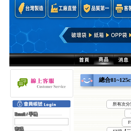
總合81~12
所有次分
Email / 手機
F
密碼