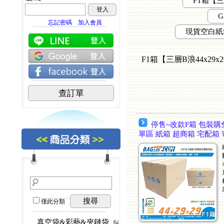
FT箱【三層
登入
G
忘記密碼
加入會員
現貨空白紙箱 
F1箱【三層B浪44x29x
查訂單
停售~改款F箱 包裝購免運
單區 紙箱 超商箱 宅配箱
搜尋
僅此分類
真空袋&彩藝&夾鏈袋
...64