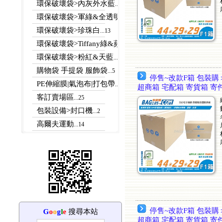
環保破壞袋>內灰外水藍
...13
環保破壞袋>軍綠&全透明
...11
環保破壞袋>珍珠白
...13
環保破壞袋>Tiffany綠&蘋果綠
...4
環保破壞袋>粉紅&天藍
...76
購物袋 手提袋 服飾袋
...5
停售~改款F箱 包裝購＞
PE伸縮膜|氣泡布|打包帶
...7
超商箱 宅配箱 寄貨箱 寄
客訂賣場區
...25
包裝設備>封口機
...2
高爾夫運動
...14
停售~改款F箱 包裝購＞
G
o
o
g
l
e
搜尋本站
超商箱 宅配箱 寄貨箱 寄