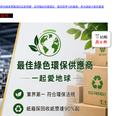
們將持續落實嚴謹的品質把關，並回報給您最穩定、最具競爭力的服務。再次謝謝大家的愛護
等服務。
結帳
共
0
件