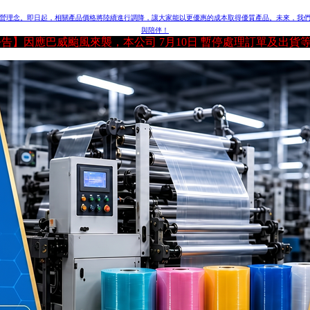
營理念。即日起，相關產品價格將陸續進行調降，讓大家能以更優惠的成本取得優質產品。
未來，我
與陪伴！
【公告】因應巴威颱風來襲，本公司 7月10日 暫停處理訂單及出貨