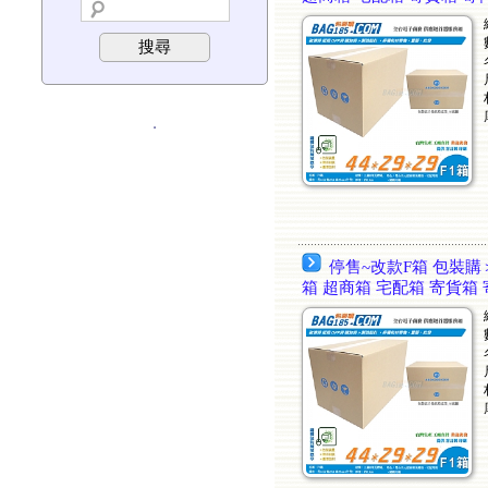
搜尋
．
停售~改款F箱 包裝購＞F
箱 超商箱 宅配箱 寄貨箱