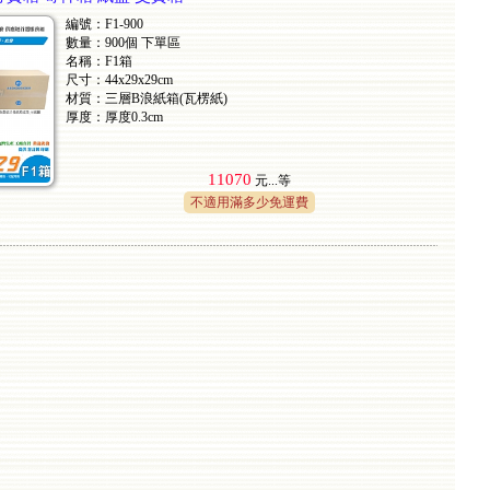
編號：F1-900
數量：900個 下單區
名稱：F1箱
尺寸：44x29x29cm
材質：三層B浪紙箱(瓦楞紙)
厚度：厚度0.3cm
11070
元...
等
不適用滿多少免運費