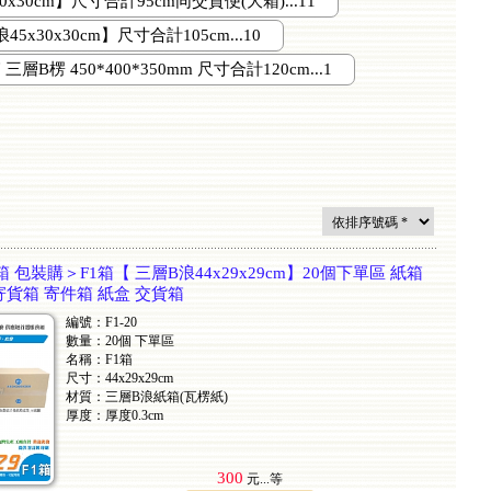
0x30cm】尺寸合計95cm同交貨便(大箱)...11
5x30x30cm】尺寸合計105cm...10
層B楞 450*400*350mm 尺寸合計120cm...1
 包裝購＞F1箱【 三層B浪44x29x29cm】20個下單區 紙箱
寄貨箱 寄件箱 紙盒 交貨箱
編號：F1-20
數量：20個 下單區
名稱：F1箱
尺寸：44x29x29cm
材質：三層B浪紙箱(瓦楞紙)
厚度：厚度0.3cm
300
元...
等