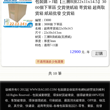
包裝購＞J箱【三層B浪22x11x14.5】30
00個下單區 交貨便紙箱 寄貨箱 超商取
貨箱 紙箱批發 交貨箱
編號：J3000
數量：3000個 下單區
名稱：超商寄貨箱22x10x14.5
尺寸：22x10x14.5cm
材質：三層B浪紙箱(瓦楞紙)
厚度：厚度3mm
特色：適用7-11新
12900
元...
等
訂購
不適用滿多少免運費
共
10
筆
版權所有© 2012起 WWW.BAG185.COM 包裝購並保留所有網站經營規則權利
All Rights Reserved – 包裝減量聯盟、環保材質破壞袋、循環破壞袋100%可回
收、客製破壞袋、環保循環紙箱、印刷紙箱、霧面消光破壞袋、OPP袋、物流
袋、真空袋、快遞袋、超商寄貨箱–各種包裝製造設計–零售、量販、批發