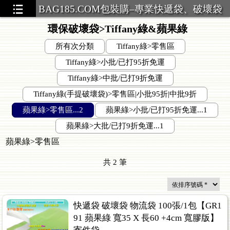
BAG185.COM包裝購–專業快遞袋、破壞袋
環保破壞袋>Tiffany綠&蘋果綠
所有次分類
Tiffany綠>零售區
Tiffany綠>小批/已打95折免運
Tiffany綠>中批/已打9折免運
Tiffany綠(手提破壞袋)>零售區|小批95折|中批9折
蘋果綠>零售區...2
蘋果綠>小批/已打95折免運...1
蘋果綠>大批/已打9折免運...1
蘋果綠>零售區
共
2
筆
快遞袋 破壞袋 物流袋 100張/1包【GR1
91 蘋果綠 寬35 X 長60 +4cm 寬膠版】