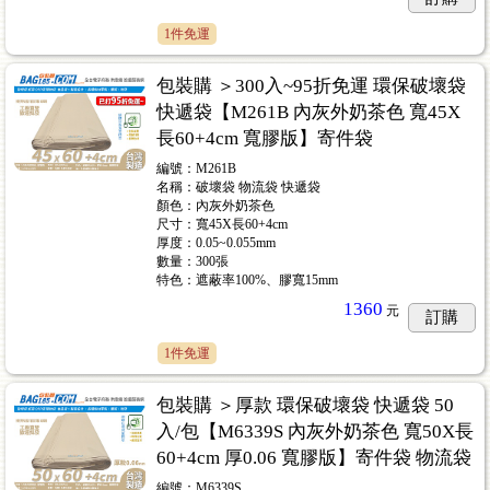
1件免運
包裝購 ＞300入~95折免運 環保破壞袋
快遞袋【M261B 內灰外奶茶色 寬45X
長60+4cm 寬膠版】寄件袋
編號：M261B
名稱：破壞袋 物流袋 快遞袋
顏色：內灰外奶茶色
尺寸：寬45X長60+4cm
厚度：0.05~0.055mm
數量：300張
特色：遮蔽率100%、膠寬15mm
1360
元
訂購
1件免運
包裝購 ＞厚款 環保破壞袋 快遞袋 50
入/包【M6339S 內灰外奶茶色 寬50X長
60+4cm 厚0.06 寬膠版】寄件袋 物流袋
編號：M6339S