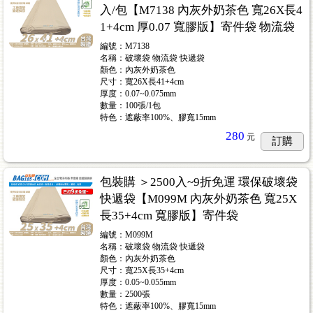
入/包【M7138 內灰外奶茶色 寬26X長4
1+4cm 厚0.07 寬膠版】寄件袋 物流袋
編號：M7138
名稱：破壞袋 物流袋 快遞袋
顏色：內灰外奶茶色
尺寸：寬26X長41+4cm
厚度：0.07~0.075mm
數量：100張/1包
特色：遮蔽率100%、膠寬15mm
280
元
訂購
包裝購 ＞2500入~9折免運 環保破壞袋
快遞袋【M099M 內灰外奶茶色 寬25X
長35+4cm 寬膠版】寄件袋
編號：M099M
名稱：破壞袋 物流袋 快遞袋
顏色：內灰外奶茶色
尺寸：寬25X長35+4cm
厚度：0.05~0.055mm
數量：2500張
特色：遮蔽率100%、膠寬15mm