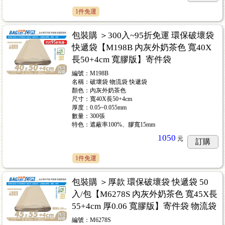
1件免運
包裝購 ＞300入~95折免運 環保破壞袋
快遞袋【M198B 內灰外奶茶色 寬40X
長50+4cm 寬膠版】寄件袋
編號：M198B
名稱：破壞袋 物流袋 快遞袋
顏色：內灰外奶茶色
尺寸：寬40X長50+4cm
厚度：0.05~0.055mm
數量：300張
特色：遮蔽率100%、膠寬15mm
1050
元
訂購
1件免運
包裝購 ＞厚款 環保破壞袋 快遞袋 50
入/包【M6278S 內灰外奶茶色 寬45X長
55+4cm 厚0.06 寬膠版】寄件袋 物流袋
編號：M6278S