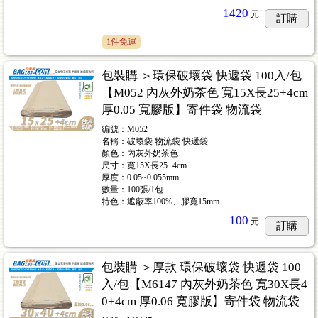
1420
元
訂購
1件免運
包裝購 ＞環保破壞袋 快遞袋 100入/包
【M052 內灰外奶茶色 寬15X長25+4cm
厚0.05 寬膠版】寄件袋 物流袋
編號：M052
名稱：破壞袋 物流袋 快遞袋
顏色：內灰外奶茶色
尺寸：寬15X長25+4cm
厚度：0.05~0.055mm
數量：100張/1包
特色：遮蔽率100%、膠寬15mm
100
元
訂購
包裝購 ＞厚款 環保破壞袋 快遞袋 100
入/包【M6147 內灰外奶茶色 寬30X長4
0+4cm 厚0.06 寬膠版】寄件袋 物流袋