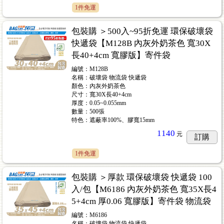
1件免運
包裝購 ＞500入~95折免運 環保破壞袋
快遞袋【M128B 內灰外奶茶色 寬30X
長40+4cm 寬膠版】寄件袋
編號：M128B
名稱：破壞袋 物流袋 快遞袋
顏色：內灰外奶茶色
尺寸：寬30X長40+4cm
厚度：0.05~0.055mm
數量：500張
特色：遮蔽率100%、膠寬15mm
1140
元
訂購
1件免運
包裝購 ＞厚款 環保破壞袋 快遞袋 100
入/包【M6186 內灰外奶茶色 寬35X長4
5+4cm 厚0.06 寬膠版】寄件袋 物流袋
編號：M6186
名稱：破壞袋 物流袋 快遞袋