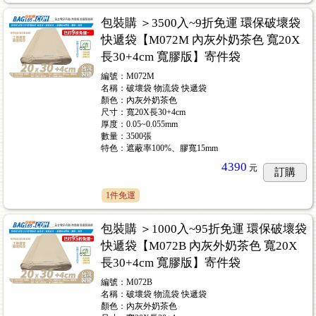
包裝購 ＞3500入~9折免運 環保破壞袋
快遞袋【M072M 內灰外奶茶色 寬20X
長30+4cm 寬膠版】寄件袋
編號：M072M
名稱：破壞袋 物流袋 快遞袋
顏色：內灰外奶茶色
尺寸：寬20X長30+4cm
厚度：0.05~0.055mm
數量：3500張
特色：遮蔽率100%、膠寬15mm
4390
元
訂購
1件免運
包裝購 ＞1000入~95折免運 環保破壞袋
快遞袋【M072B 內灰外奶茶色 寬20X
長30+4cm 寬膠版】寄件袋
編號：M072B
名稱：破壞袋 物流袋 快遞袋
顏色：內灰外奶茶色