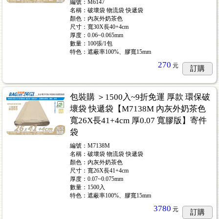
編號：M6147
名稱：破壞袋 物流袋 快遞袋
顏色：內灰外奶茶色
尺寸：寬30X長40+4cm
厚度：0.06~0.065mm
數量：100張/1包
特色：遮蔽率100%、膠寬15mm
270
元
訂購
包裝購 ＞1500入~9折免運 厚款 環保破
壞袋 快遞袋【M7138M 內灰外奶茶色
寬26X長41+4cm 厚0.07 寬膠版】寄件
袋
編號：M7138M
名稱：破壞袋 物流袋 快遞袋
顏色：內灰外奶茶色
尺寸：寬26X長41+4cm
厚度：0.07~0.075mm
數量：1500入
特色：遮蔽率100%、膠寬15mm
3780
元
訂購