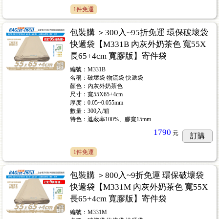
1件免運
包裝購 ＞300入~95折免運 環保破壞袋
快遞袋【M331B 內灰外奶茶色 寬55X
長65+4cm 寬膠版】寄件袋
編號：M331B
名稱：破壞袋 物流袋 快遞袋
顏色：內灰外奶茶色
尺寸：寬55X65+4cm
厚度：0.05~0.055mm
數量：300入/箱
特色：遮蔽率100%、膠寬15mm
1790
元
訂購
1件免運
包裝購 ＞800入~9折免運 環保破壞袋
快遞袋【M331M 內灰外奶茶色 寬55X
長65+4cm 寬膠版】寄件袋
編號：M331M