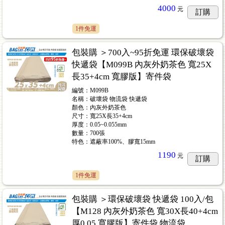
4000
元
訂購
1件免運
包裝購 ＞700入~95折免運 環保破壞袋
快遞袋【M099B 內灰外奶茶色 寬25X
長35+4cm 寬膠版】寄件袋
編號：M099B
名稱：破壞袋 物流袋 快遞袋
顏色：內灰外奶茶色
尺寸：寬25X長35+4cm
厚度：0.05~0.055mm
數量：700張
特色：遮蔽率100%、膠寬15mm
1190
元
訂購
1件免運
包裝購 ＞環保破壞袋 快遞袋 100入/包
【M128 內灰外奶茶色 寬30X長40+4cm
厚0.05 寬膠版】寄件袋 物流袋