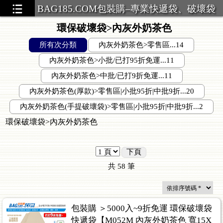
BAG185.COM包裝購–專業快遞袋、破壞袋
環保破壞袋>內灰外奶茶色
所有次分類
內灰外奶茶色>零售區...14
內灰外奶茶色>小批/已打95折免運...11
內灰外奶茶色>中批/已打9折免運...11
內灰外奶茶色(厚款)>零售區|小批95折|中批9折...20
內灰外奶茶色(手提破壞袋)>零售區|小批95折|中批9折...2
環保破壞袋>內灰外奶茶色
下頁
共
58
筆
包裝購 ＞5000入~9折免運 環保破壞袋
快遞袋【M052M 內灰外奶茶色 寬15X