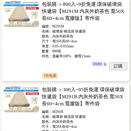
包裝購 ＞800入~9折免運 環保破壞袋
快遞袋【M291M 內灰外奶茶色 寬50X
長60+4cm 寬膠版】寄件袋
編號：M291M
名稱：破壞袋 物流袋 快遞袋
顏色：內灰外奶茶色
尺寸：寬50X長60+4cm
厚度：0.05~0.055mm
數量：800張
特色：遮蔽率100%、膠寬15mm
3880
元
訂購
1件免運
包裝購 ＞300入~95折免運 環保破壞袋
快遞袋【M291B 內灰外奶茶色 寬50X
長60+4cm 寬膠版】寄件袋
編號：M291B
名稱：破壞袋 物流袋 快遞袋
顏色：內灰外奶茶色
尺寸：寬50X長60+4cm