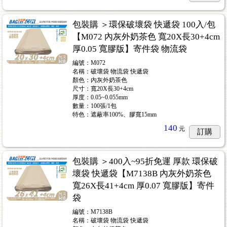
包裝購 ＞環保破壞袋 快遞袋 100入/包
【M072 內灰外奶茶色 寬20X長30+4cm
厚0.05 寬膠版】寄件袋 物流袋
編號：M072
名稱：破壞袋 物流袋 快遞袋
顏色：內灰外奶茶色
尺寸：寬20X長30+4cm
厚度：0.05~0.055mm
數量：100張/1包
特色：遮蔽率100%、膠寬15mm
140
元
訂購
包裝購 ＞400入~95折免運 厚款 環保破
壞袋 快遞袋【M7138B 內灰外奶茶色
寬26X長41+4cm 厚0.07 寬膠版】寄件
袋
編號：M7138B
名稱：破壞袋 物流袋 快遞袋