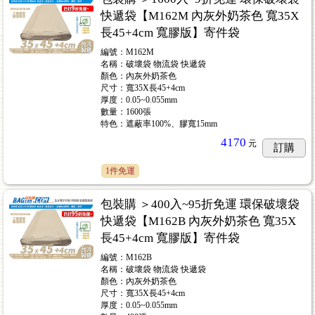
快遞袋【M162M 內灰外奶茶色 寬35X
長45+4cm 寬膠版】寄件袋
編號：M162M
名稱：破壞袋 物流袋 快遞袋
顏色：內灰外奶茶色
尺寸：寬35X長45+4cm
厚度：0.05~0.055mm
數量：1600張
特色：遮蔽率100%、膠寬15mm
4170
元
訂購
1件免運
包裝購 ＞400入~95折免運 環保破壞袋
快遞袋【M162B 內灰外奶茶色 寬35X
長45+4cm 寬膠版】寄件袋
編號：M162B
名稱：破壞袋 物流袋 快遞袋
顏色：內灰外奶茶色
尺寸：寬35X長45+4cm
厚度：0.05~0.055mm