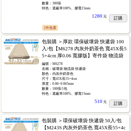
數量：300張
特色：遮蔽率100%、膠寬15mm
1280
元
訂購
1件免運
包裝購 ＞厚款 環保破壞袋 快遞袋 100
入/包【M6278 內灰外奶茶色 寬45X長5
5+4cm 厚0.06 寬膠版】寄件袋 物流袋
編號：M6278
名稱：破壞袋 物流袋 快遞袋
顏色：內灰外奶茶色
尺寸：寬45X長55+4cm
厚度：0.06~0.065mm
數量：100張/1包
特色：遮蔽率100%、膠寬15mm
510
元
訂購
包裝購 ＞環保破壞袋 快遞袋 50入/包
【M243S 內灰外奶茶色 寬45X長55+4c