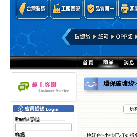
環保破壞袋
所
Email / 手機
密碼
桃紅色>小批/已打95折