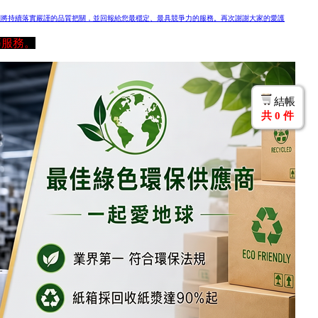
們將持續落實嚴謹的品質把關，並回報給您最穩定、最具競爭力的服務。再次謝謝大家的愛護
等服務。
結帳
共
0
件