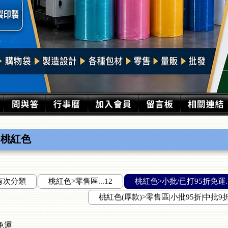
>桃紅色
有次分類
桃紅色>零售區...12
桃紅色>小批/已打95折免運..
桃紅色(厚款)>零售區|小批95折|中批9折..
免運