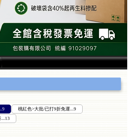
.9
桃紅色>大批/已打9折免運...9
.13