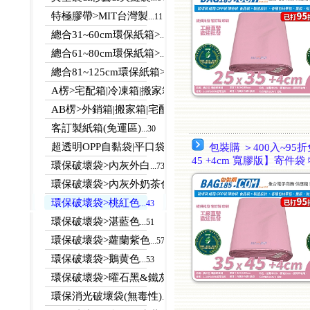
特極膠帶>MIT台灣製
...11
總合31~60cm環保紙箱>
...112
總合61~80cm環保紙箱>
...123
總合81~125cm環保紙箱>
...113
A楞>宅配箱|冷凍箱|搬家箱
...23
AB楞>外銷箱|搬家箱|宅配箱
...27
客訂製紙箱(免運區)
...30
超透明OPP自黏袋|平口袋
包裝購 ＞400入~95折
...125
45 +4cm 寬膠版】寄件袋
環保破壞袋>內灰外白
...73
環保破壞袋>內灰外奶茶色
...58
環保破壞袋>桃紅色
...43
環保破壞袋>湛藍色
...51
環保破壞袋>蘿蘭紫色
...57
環保破壞袋>鵝黄色
...53
環保破壞袋>曜石黑&鐵灰色(回饋價)
...61
環保消光破壞袋(無毒性)
...24