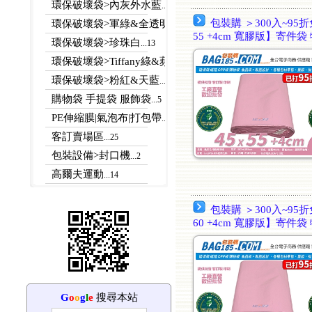
環保破壞袋>內灰外水藍
...13
包裝購 ＞300入~95折
環保破壞袋>軍綠&全透明
...11
55 +4cm 寬膠版】寄件袋
環保破壞袋>珍珠白
...13
環保破壞袋>Tiffany綠&蘋果綠
...4
環保破壞袋>粉紅&天藍
...76
購物袋 手提袋 服飾袋
...5
PE伸縮膜|氣泡布|打包帶
...7
客訂賣場區
...25
包裝設備>封口機
...2
高爾夫運動
...14
包裝購 ＞300入~95折
60 +4cm 寬膠版】寄件袋
G
o
o
g
l
e
搜尋本站