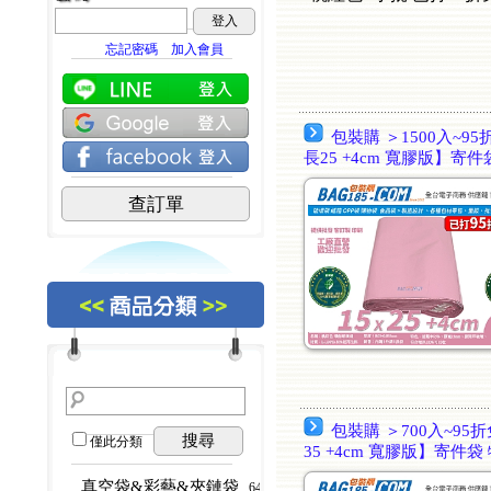
登入
忘記密碼
加入會員
包裝購 ＞1500入~95
長25 +4cm 寬膠版】寄件
查訂單
包裝購 ＞700入~95折
搜尋
僅此分類
35 +4cm 寬膠版】寄件袋
真空袋&彩藝&夾鏈袋
...64