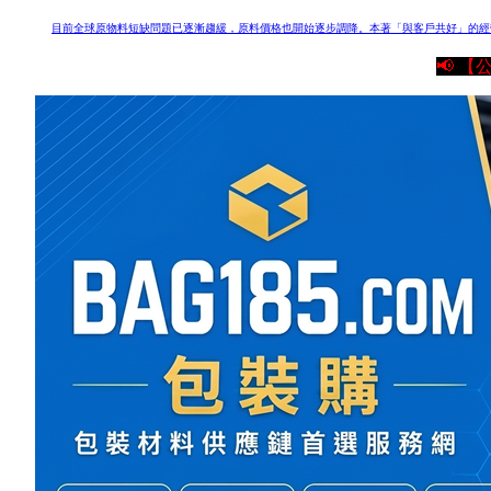
目前全球原物料短缺問題已逐漸趨緩，原料價格也開始逐步調降。
本著「與客戶共好」的經
📢 