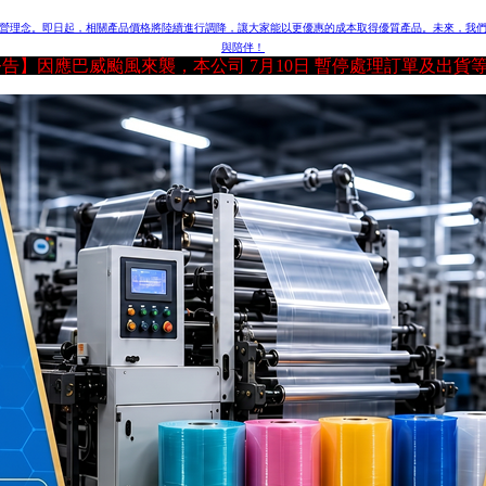
營理念。即日起，相關產品價格將陸續進行調降，讓大家能以更優惠的成本取得優質產品。
未來，我
與陪伴！
【公告】因應巴威颱風來襲，本公司 7月10日 暫停處理訂單及出貨