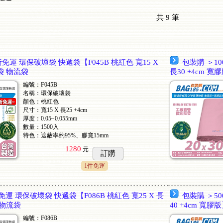
共
9
筆
折免運 環保破壞袋 快遞袋【F045B 桃紅色 寬15 X
包裝購 ＞10
袋 物流袋
長30 +4cm 
編號：F045B
名稱：環保破壞袋
顏色：桃紅色
尺寸：寬15 X 長25 +4cm
厚度：0.05~0.055mm
數量：1500入
特色：遮蔽率約95%、膠寬15mm
1280
元
訂購
1件免運
免運 環保破壞袋 快遞袋【F086B 桃紅色 寬25 X 長
包裝購 ＞50
 物流袋
40 +4cm 寬
編號：F086B