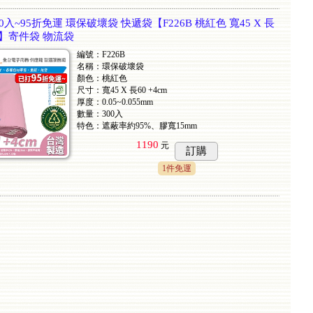
0入~95折免運 環保破壞袋 快遞袋【F226B 桃紅色 寬45 X 長
膠版】寄件袋 物流袋
編號：F226B
名稱：環保破壞袋
顏色：桃紅色
尺寸：寬45 X 長60 +4cm
厚度：0.05~0.055mm
數量：300入
特色：遮蔽率約95%、膠寬15mm
1190
元
訂購
1件免運