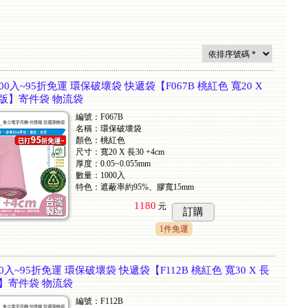
00入~95折免運 環保破壞袋 快遞袋【F067B 桃紅色 寬20 X
寬膠版】寄件袋 物流袋
編號：F067B
名稱：環保破壞袋
顏色：桃紅色
尺寸：寬20 X 長30 +4cm
厚度：0.05~0.055mm
數量：1000入
特色：遮蔽率約95%、膠寬15mm
1180
元
訂購
1件免運
0入~95折免運 環保破壞袋 快遞袋【F112B 桃紅色 寬30 X 長
膠版】寄件袋 物流袋
編號：F112B