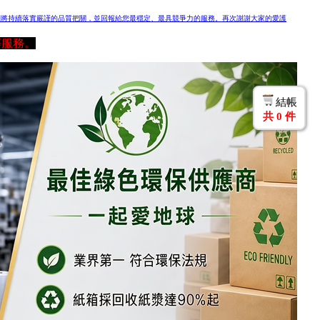
們將持續落實嚴謹的品質把關，並回報給您最穩定、最具競爭力的服務。再次謝謝大家的愛護
等服務。
結帳
共
0
件