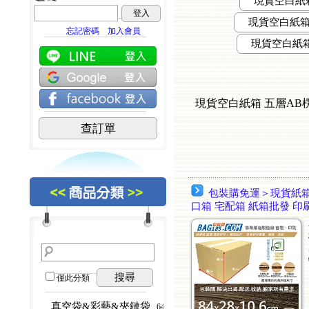
現貨空白紙箱 
登入
現貨空白紙箱 五
忘記密碼
加入會員
現貨空白紙箱 五
現貨空白紙箱 五層AB楞 84
查訂單
包裝購免運＞現貨紙箱S12
口箱 宅配箱 紙箱批發 印
搜尋
僅此分類
真空袋&彩藝&夾鏈袋
...64