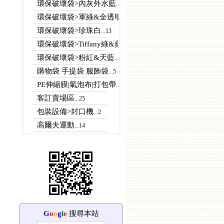
環保破壞袋>內灰外水藍
...13
環保破壞袋>軍綠&全透明
...11
環保破壞袋>珍珠白
...13
環保破壞袋>Tiffany綠&蘋果綠
...4
環保破壞袋>粉紅&天藍
...76
購物袋 手提袋 服飾袋
...5
PE伸縮膜|氣泡布|打包帶
...7
客訂賣場區
...25
包裝設備>封口機
...2
高爾夫運動
...14
G
o
o
g
l
e
搜尋本站