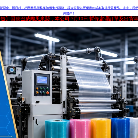
營理念。即日起，相關產品價格將陸續進行調降，讓大家能以更優惠的成本取得優質產品。
未來，我
與陪伴！
【公告】因應巴威颱風來襲，本公司 7月10日 暫停處理訂單及出貨