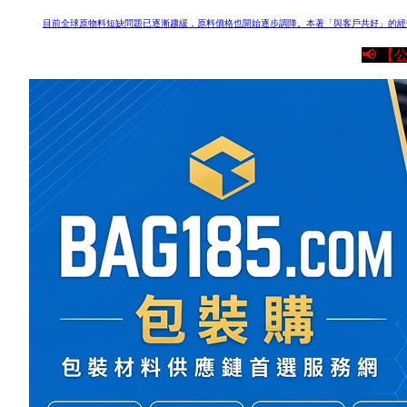
目前全球原物料短缺問題已逐漸趨緩，原料價格也開始逐步調降。
本著「與客戶共好」的經
📢 