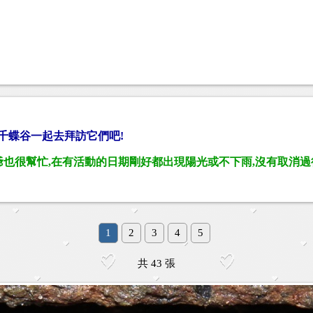
千蝶谷一起去拜訪它們吧!
是老天爺也很幫忙,在有活動的日期剛好都出現陽光或不下雨,沒有取消過
1
2
3
4
5
共 43 張