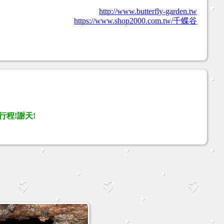
http://www.butterfly-garden.tw
https://www.shop2000.com.tw/千蝶谷
行程!謝天!