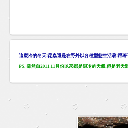
這麼冷的冬天!昆蟲還是在野外以各種型態生活著!跟著
PS. 雖然自2011.11月份以來都是濕冷的天氣,但