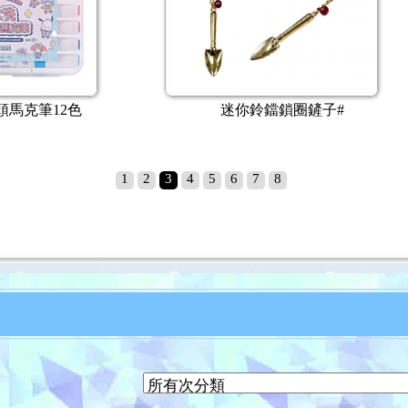
Cross 立卡系列 原子筆
Cross Tech2™觸控
1
2
3
4
5
6
7
8