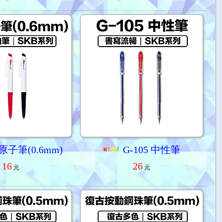
子筆(0.6mm)
G-105 中性筆
16
26
元
元