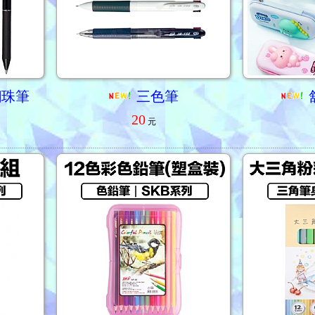
鋼珠筆
三色筆
20
元