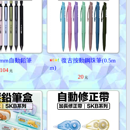
.5mm自動鉛筆
復古按動鋼珠筆(0.5m
m)
104
元
20
元