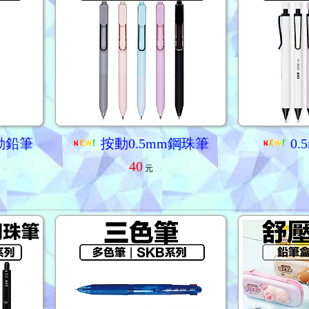
動鉛筆
按動0.5mm鋼珠筆
0
40
元