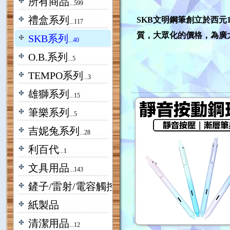
所有商品
...599
禮盒系列
SKB文明鋼筆創立於西
...117
質，大眾化的價格，為廣
SKB系列
...40
O.B.系列
...5
TEMPO系列
...3
雄獅系列
...15
筆樂系列
...5
吉妮兔系列
...28
利百代
...1
文具用品
...143
鏟子/雷射/電容觸控
...18
紙製品
清潔用品
...12