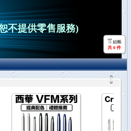
恕不提供零售服務)
結帳
共
0
件