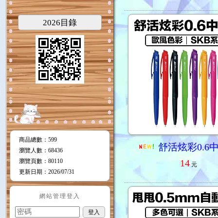
2026目錄
商品總數
：599
舒活炫彩0.6
瀏覽人數
：
68436
瀏覽頁數
：
80110
14
元
更新日期
：2026/07/31
網站管理登入