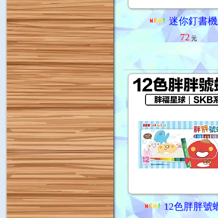
迷你釘書機
72
元
12色胖胖號