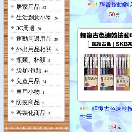
靜音按動鋼
居家用品
...33
50
元
生活創意小物
...26
3C周邊
...20
運動周邊用品
...30
外出用品相關
...15
瓶類、杯類
...8
袋類/包類
...44
兒童用品
...24
車用小物
...1
防疫商品
...9
輕復古色速乾
客製化商品
...2
性筆
164
元