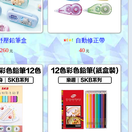
舒壓鉛筆盒
自動修正帶
260
40
元
元