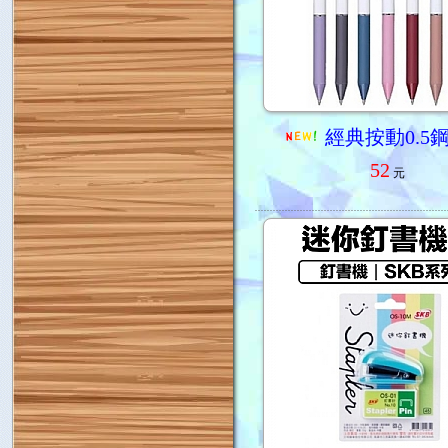
經典按動0.5
52
元