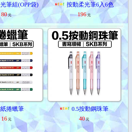
光筆組(OPP袋)
按動柔光筆6入6色
80
196
元
元
紙捲蠟筆
0.5按動鋼珠筆
16
40
元
元