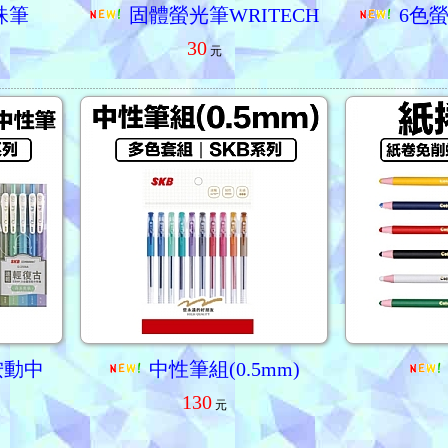
珠筆
固體螢光筆WRITECH
6色螢
30
元
按動中
中性筆組(0.5mm)
130
元