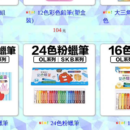
組
12色彩色鉛筆(塑盒
大三角
裝)
色
104
元
蠟筆
24色粉蠟筆