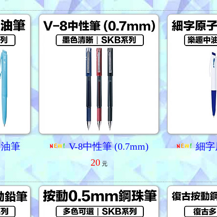
中油筆
V-8中性筆 (0.7mm)
細字原
20
元