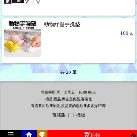
動物紓壓手挽墊
100
元
共
20
筆
營業時間:周一至周五 10:00-06:30
禮品,贈品,廣告宣傳品,客製化
有需要的歡迎洽詢,沒需要的也歡迎多多介紹唷!
電腦版
|
手機版
結帳
0