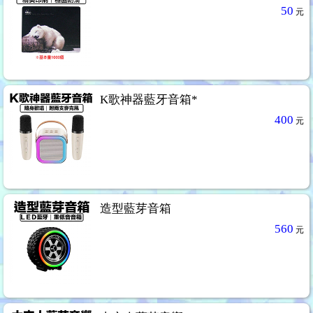
50
元
K歌神器藍牙音箱*
400
元
造型藍芽音箱
560
元