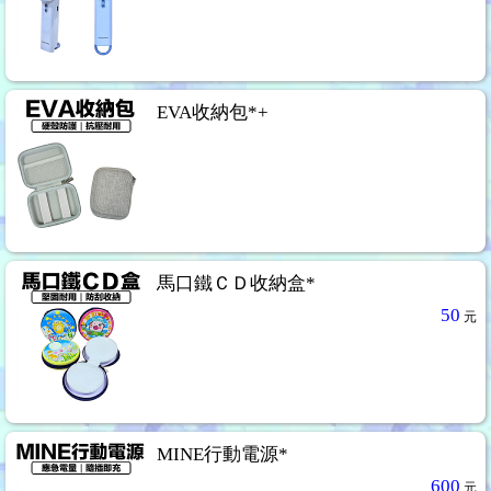
EVA收納包*+
馬口鐵ＣＤ收納盒*
50
元
MINE行動電源*
600
元