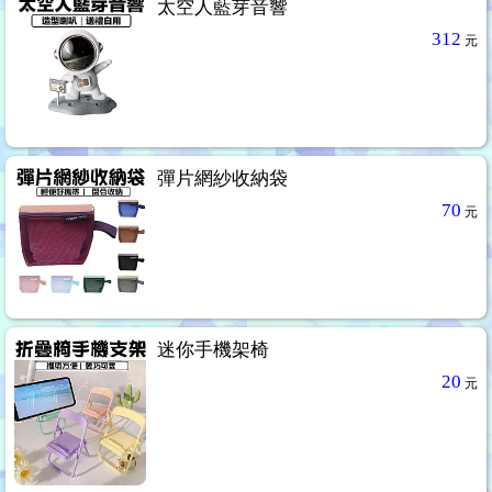
太空人藍芽音響
312
元
彈片網紗收納袋
70
元
迷你手機架椅
20
元