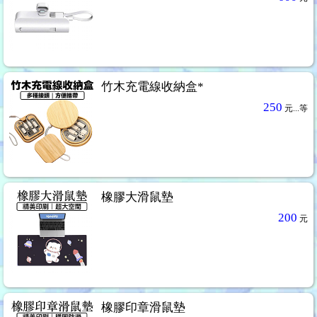
竹木充電線收納盒*
250
元...
等
橡膠大滑鼠墊
200
元
橡膠印章滑鼠墊