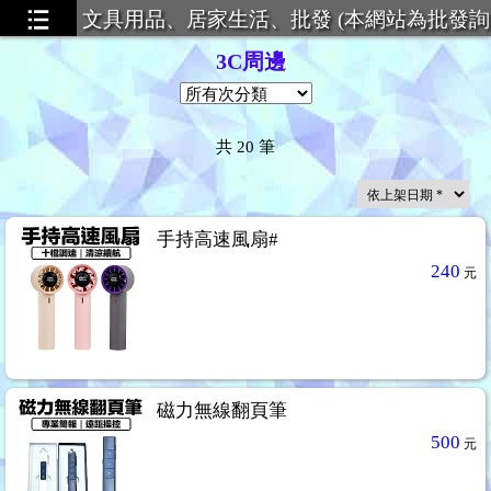
文具用品、居家生活、批發 (本網站為批發詢
價，恕不提供零售服務)
3C周邊
共
20
筆
手持高速風扇#
240
元
磁力無線翻頁筆
500
元