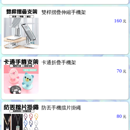
雙桿摺疊伸縮手機架
160
元
卡通折疊手機架
70
元
防丟手機擋片掛繩
80
元