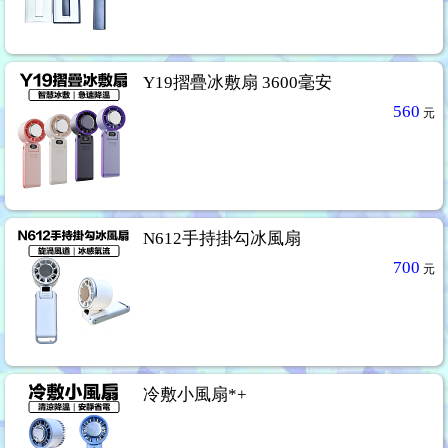
Y19摺疊冰敷扇 3600毫安
560
元
N612手持掛勾冰風扇
700
元
冷敷小風扇*+