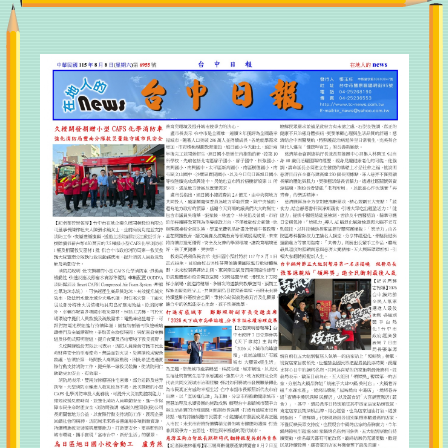
韓國多家主流媒體大力報導！ 台中魅力躍上國際掀話
題
台中人本建設再寫新紀錄！市府團隊勇奪中央「馬路
好行」10項大獎 創歷屆最佳成績
全國首例！市府修訂公有建築廁所設置基準 坐蹲廁
比例調整為4：1打造全齡友善環境
台中小將國際賽場發光！ 2026國際少年運動會勇奪8
金6銀6銅
TCOD台中原創進軍2026台灣文博會 27組品牌打造
「質點」主題專區
響應全社會防衛韌性！ 市府消防局全面啟動防救災實
戰培訓
深化國際救護交流！ 市府消防局接待日、美專家分享
院前重症救護經驗