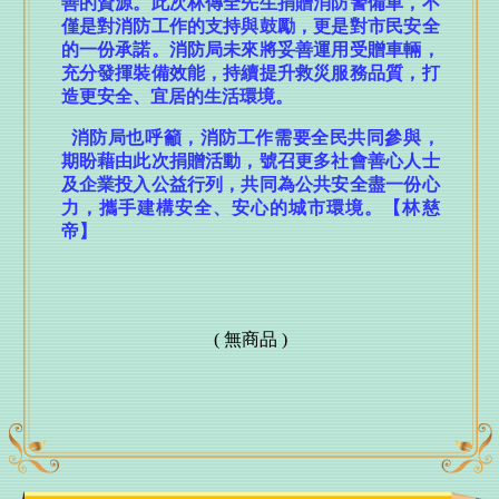
善的資源。此次林傳全先生捐贈消防警備車，不
僅是對消防工作的支持與鼓勵，更是對市民安全
北區太平附幼攜手警二分局 化身交通安全小尖兵
的一份承諾。消防局未來將妥善運用受贈車輛，
超商購物不到5分鐘 三分局交通分隊警揪出肇逃、違
充分發揮裝備效能，持續提升救災服務品質，打
停誰也沒躲過
造更安全、宜居的生活環境。
備戰2026城鎮韌性演習 市府消防局啟動防空避難疏
消防局也呼籲，消防工作需要全民共同參與，
散預演
期盼藉由此次捐贈活動，號召更多社會善心人士
台中鍋烤節五大組別暫居第一名店揭曉 經發局長張
及企業投入公益行列，共同為公共安全盡一份心
峯源親貼「領鮮獎」邀全民衝刺最後人氣
力，攜手建構安全、安心的城市環境。【林慈
帝】
中捷南屯站土地開發共構大樓開工動土！公私協力打
造宜居新地標 實現軌道經濟新願景
台中新增115年首例本土傷寒 市府衛生局提醒勤洗
手、飲食煮熟
( 無商品 )
啦啦隊女神李多慧來了！石岡熱氣球嘉年華8/22起登
場 星光卡司嗨翻三天
青創力大爆發！市府勞工局辦理「創新能力交流參訪
活動」迴響熱烈 第2場次前進南投報名中
市府8/14太平區徵才登場！ 10家廠商逾300個職缺、
全面E化免帶履歷！