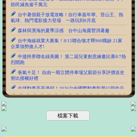
助民減免逾千萬元
台中暑假親子放電攻略！自行車嘉年華、登山王、熱
氣球、熱門電影接力登場 一路玩到8月底
森林與濱海的夏季涼感 台中山海露營消暑趣
台中海線就業大募集！8/15聯合徵才釋960職缺 21家
企業強勢搶人才!
中捷跨界聯名綠美圖！ 第二屆兒童創意繪畫比賽8/7熱
烈開跑
爸氣十足！ 自由一期立體停車場父親節分享評價送史
努比授權好禮
全球動畫高手過招！2026台中國際動畫影展65部作品
入圍揭曉「VIBE，脈動」主視覺亮相
北區太平附幼攜手警二分局 化身交通安全小尖兵
超商購物不到5分鐘 三分局交通分隊警揪出肇逃、違
檔案下載
停誰也沒躲過
備戰2026城鎮韌性演習 市府消防局啟動防空避難疏
散預演