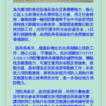
美東四州政治領袖拜會市府 鄭照新副市長盼深化智慧
為充實消防救災設備及強化災害應變能力，熱心
城市、經貿產業及棒球交流合作
公益人士林傳全先生秉持取之社會、用之社會精
歡慶父親節！《台中通TCPASS》APP 攜手在地名店端
神，慷慨捐贈一輛消防警備車予台中市政府消防
好康 帶爸爸輕鬆享優惠
局特搜大隊國光分隊使用，期望透過實際行動支
持消防工作，共同守護市民生命財產安全，
4
日
市府地稅局超暖心！主動通知身障家庭免牌照稅 每年
舉行捐贈典禮，由消防局長孫福佑代表受贈並頒
助民減免逾千萬元
發感謝狀。
台中暑假親子放電攻略！自行車嘉年華、登山王、熱
氣球、熱門電影接力登場 一路玩到8月底
孫局長表示，感謝林傳全先生長期關心消防工
作
，熱心公益、不遺餘力。此次捐贈的
TOYOT
森林與濱海的夏季涼感 台中山海露營消暑趣
A HILUX
消防警備車具備優異的越野性能、機動
性及載運能力，可廣泛運用於各類災害搶救、後
台中海線就業大募集！8/15聯合徵才釋960職缺 21家
企業強勢搶人才!
勤支援、器材運送及災區巡查等勤務工作；未來
投入消防勤務後，將有助於提升消防人員執行救
中捷跨界聯名綠美圖！ 第二屆兒童創意繪畫比賽8/7熱
災救護任務之效率與安全性，進一步強化地方消
烈開跑
防戰力。
爸氣十足！ 自由一期立體停車場父親節分享評價送史
消防局表示，政府資源有限，民間力量無窮，
努比授權好禮
近年來社會各界持續支持消防建設與裝備充實，
全球動畫高手過招！2026台中國際動畫影展65部作品
讓消防同仁在執行各項救災救護任務時擁有更完
入圍揭曉「VIBE，脈動」主視覺亮相