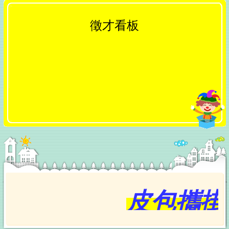
台中鍋烤節五大組別暫居第一名店揭曉 經發局長張
峯源親貼「領鮮獎」邀全民衝刺最後人氣
徵才看板
中捷南屯站土地開發共構大樓開工動土！公私協力打
造宜居新地標 實現軌道經濟新願景
台中新增115年首例本土傷寒 市府衛生局提醒勤洗
手、飲食煮熟
啦啦隊女神李多慧來了！石岡熱氣球嘉年華8/22起登
場 星光卡司嗨翻三天
青創力大爆發！市府勞工局辦理「創新能力交流參訪
活動」迴響熱烈 第2場次前進南投報名中
市府8/14太平區徵才登場！ 10家廠商逾300個職缺、
全面E化免帶履歷！
韓國多家主流媒體大力報導！ 台中魅力躍上國際掀話
題
皮包攜掛
台中人本建設再寫新紀錄！市府團隊勇奪中央「馬路
好行」10項大獎 創歷屆最佳成績
全國首例！市府修訂公有建築廁所設置基準 坐蹲廁