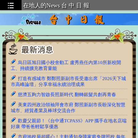
在地人的News 台 中 日 報
台中日報 1150808–6955號 報紙
久樘開發捐贈小型CAFS化學消防車 強化消防局豐南分
隊救災量能守護市民安全
烏日區旭日國小校舍動工 盧秀燕任內第10所新校開
工、持續擴充教育量能
打造有感城市 鄭鄭照新副市長受邀出席「2026天下城
市高峰論壇」分享幸福永續治理成果
慈濟五夠力智啟長照新時代 翻轉銀髮共創再青春
美東四州政治領袖拜會市府 鄭照新副市長盼深化智慧
城市、經貿產業及棒球交流合作
歡慶父親節！《台中通TCPASS》APP 攜手在地名店端
好康 帶爸爸輕鬆享優惠
市府地稅局超暖心！主動通知身障家庭免牌照稅 每年