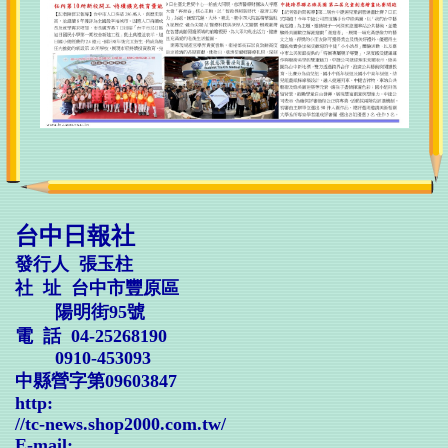
台中日報社
發行人 張玉柱
社 址 台中市豐原區
陽明街95號
電 話 04-25268190
0910-453093
中縣營字第09603847
http:
//
tc-news.shop2000.com.tw/
E-mail: