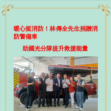
比例調整為4：1打造全齡友善環境
台中小將國際賽場發光！ 2026國際少年運動會勇奪8
金6銀6銅
TCOD台中原創進軍2026台灣文博會 27組品牌打造
暖心挺消防！林傳全先生捐贈消
「質點」主題專區
防警備車
響應全社會防衛韌性！ 市府消防局全面啟動防救災實
戰培訓
助國光分隊提升救援能量
深化國際救護交流！ 市府消防局接待日、美專家分享
院前重症救護經驗
台中日報 1150808–6955號 報紙
久樘開發捐贈小型CAFS化學消防車 強化消防局豐南分
隊救災量能守護市民安全
烏日區旭日國小校舍動工 盧秀燕任內第10所新校開
工、持續擴充教育量能
打造有感城市 鄭鄭照新副市長受邀出席「2026天下城
市高峰論壇」分享幸福永續治理成果
慈濟五夠力智啟長照新時代 翻轉銀髮共創再青春