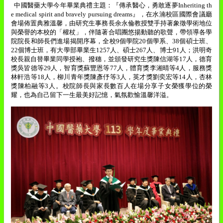
中國醫藥大學今年畢業典禮主題：『傳承醫心，勇敢逐夢
Inheriting th
e medical spirit and bravely pursuing dreams
』，在水湳校區國際會議廳
會場佈置典雅溫馨，由研究生事務長余永倫教授雙手持著象徵學術地位
與榮譽的本校的「權杖」，伴隨著合唱團悠揚動聽的歌聲，帶領導各學
院院長和師長們進場揭開序幕，全校
9
個學院
20
個學系、
38
個碩士班、
22
個博士班，有大學部畢業生
1257
人、碩士
267
人、博士
91
人；洪明奇
校長親自替畢業同學授袍、撥穗，並頒發研究生獎陳信湖等
17
人，德育
獎吳皆德等
29
人，智育獎蘇豐恩等
77
人，體育獎李湘晴等
4
人，服務獎
林軒浩等
18
人，柳川青年獎陳彥伃等
3
人，英才獎劉奕宏等
14
人，杏林
獎陳柏融等
3
人。校院師長與家長數百人在場分享子女榮獲學位的榮
耀，也為自己留下一生最美好記憶，氣氛歡愉溫馨洋溢。