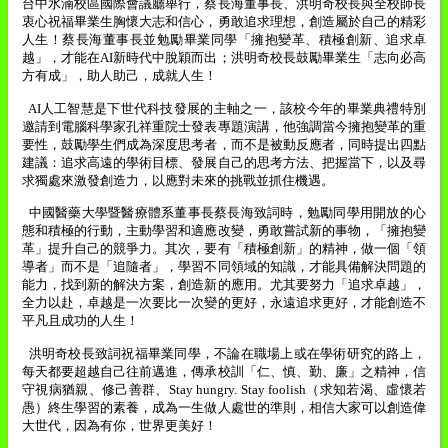
台中水湳校區國際會議廳舉行，蔡長海董事長、洪明奇校長與全校師長
衷心祝福畢業生胸懷大志和信心，勇敢追求理想，創造屬於自己的精彩
人生！蔡長海董事長並勉勵畢業同學「擁抱變革、積極創新、追求卓
越」，才能在
AI
新時代中脫穎而出；洪明奇校長鼓勵畢業生「志向必高
方有成」，助人助己，成就人生！
AI
人工智慧是下世代科技發展的主軸之一，該校今年的畢業典禮特別
邀請到電腦科學家孔祥重院士發表專題演講，他強調當今擁抱變革的重
要性，鼓勵學生們成為深度思考者，而不是被動反應者，同時提出四點
建議：追求高遠的學術目標、發展自己的思考方法、把握當下，以及尋
求獨處來激發創造力，以應對未來的挑戰並抓住機遇。
中國醫藥大學暨醫療體系董事長蔡長海致詞時，勉勵同學用開放的心
態和積極的行動，主動學習和適應改變，勇敢嘗試新的事物，「擁抱變
革」提升自己的競爭力。其次，要有「積極創新」的精神，做一個「領
導者」而不是「追隨者」，學習不同領域的知識，才能具備解決問題的
能力，找到新的解決方案，創造新的應用。尤其要努力「追求卓越」，
全力以赴，卓越是一次要比一次變的更好，永遠追求更好，才能創造不
平凡且成功的人生！
洪明奇校長致詞祝福畢業同學，不論在職場上或在學術研究的路上，
每天都要超越自己往前邁進，傳承校訓「仁、慎、勤、廉」之精神，信
守視病猶親、修己善群、
Stay hungry. Stay foolish
（求知若渴、虛懷若
愚）終生學習的素養，成為一生做人處世的準則，相信大家可以創造偉
大世代，因為有你，世界更美好！