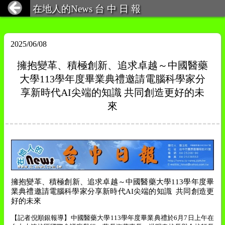
在地人的News 台 中 日 報
2025/06/08
擁抱變革、積極創新、追求卓越～中國醫藥
大學113學年度畢業典禮邀請電腦科學家分
享新時代AI尖端的知識 共同創造更好的未
來
擁抱變革、積極創新、追求卓越～中國醫藥大學
113
學年度畢
業典禮邀請電腦科學家分享新時代
AI
尖端的知識
共同創造更
好的未來
【記者倪順銀報導】中國醫藥大學
113
學年度畢業典禮於
6
月
7
日上午在