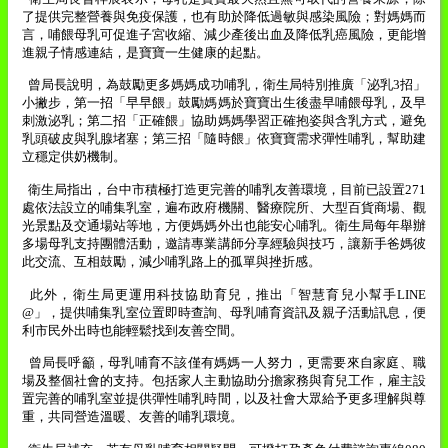
了提供完整營養與免疫保護，也有助於降低過敏與感染風險；對媽媽而
言，哺餵母乳可促進子宮收縮、減少產後出血及降低乳癌風險，更能增
進親子情感連結，是寶寶一生健康的起點。
曾局長說明，為鼓勵更多媽媽成功哺乳，衛生局特別推廣「泌乳
3
招」
小撇步，第一招「早早餵」鼓勵媽媽於寶寶出生後盡早哺餵母乳，及早
刺激泌乳；第二招「正確餵」協助媽媽學習正確抱姿與含乳方式，避免
乳頭破皮與乳腺堵塞；第三招「隨時餵」依寶寶需求彈性哺乳，幫助建
立穩定供奶機制。
衛生局指出，台中市積極打造更完善的哺乳友善環境，目前已設置
271
處依法設立的哺集乳室，遍布政府機關、醫療院所、大型百貨商場、觀
光景點及交通場站等地，方便媽媽外出也能安心哺乳。衛生局每年舉辦
多場母乳支持團體活動，邀請專業講師分享經驗與技巧，讓新手爸媽彼
此交流、互相鼓勵，減少哺乳路上的孤單與挫折感。
此外，衛生局更運用科技協助育兒，推出「智慧育兒小幫手
LINE
@
」，提供哺集乳室位置即時查詢、母乳哺育資訊及親子活動訊息，便
利市民外出時也能輕鬆找到友善空間。
曾局長呼籲，母乳哺育不該僅有媽媽一人努力，更需要來自家庭、職
場及整個社會的支持。包括家人主動協助分擔家務與育兒工作，雇主設
置完善的哺乳室並提供彈性哺乳時間，以及社會大眾給予更多理解與尊
重，共同營造溫暖、友善的哺乳環境。