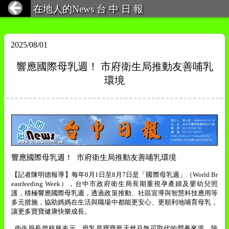
在地人的News 台 中 日 報
2025/08/01
響應國際母乳週！ 市府衛生局推動友善哺乳
環境
響應國際母乳週！
市府衛生局推動友善哺乳環境
【記者陳明德報導】每年
8
月
1
日至
8
月
7
日是「國際母乳週」（
World Br
eastfeeding Week
），台中市政府衛生局長期重視孕產婦及嬰幼兒照
護，積極響應國際母乳週，透過政策推動、社區宣導與智慧科技應用等
多元措施，協助媽媽在生活與職場中都能更安心、更順利地哺育母乳，
讓更多寶寶健康快樂成長。
衛生局長曾梓展表示，母乳是寶寶最天然且無可取代的營養來源，除