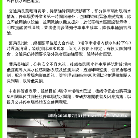
昨日積水均已退去。
交通局長葉昭甫表示，持續強降雨情況影響下，部分停車場出現積水
情況，停車場委外業者第一時間回報外，也隨即啟動緊急應變措施，除
立即啟用抽水設備，並調派抽水機支援外，於低窪積水區圍設警示帶，
明確提醒警戒區域，業者也同步通知停車車主移車，降低車輛損害風
險。
葉局長指出，經相關單位通力合作後，
3
場停車場場內積水約於下午
3
時逐漸消退，陸續排除積水現象，近期天候仍不穩定，有較大雨勢機
會，交通局仍持續要求委外業者應加強警覺，隨時待命應變。
葉局長強調，公共安全不容忽視，後續益民國小停車場將試辦於場內
低窪處導入高水位感測器系統及監測系統，透過即時監測、告警通報機
制，配合查看場內影像監視，讓管理者隨時掌握現場狀況並通報相關人
員到場，以降低災損。
中市停管處表示，雖然目前
3
場停車場積水已退，後續停管處也將再邀
集相關單位共同檢視停車場積水問題，並研擬相關改善及因應措施，以
提升公共停車場整體安全使用環境。