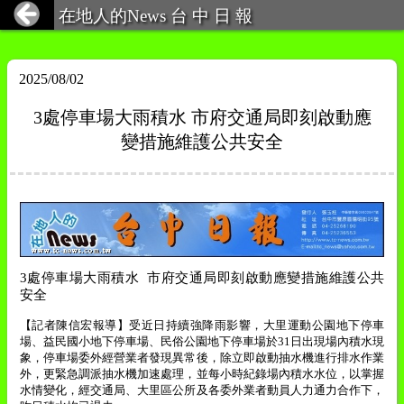
在地人的News 台 中 日 報
2025/08/02
3處停車場大雨積水 市府交通局即刻啟動應
變措施維護公共安全
3
處停車場大雨積水
市府交通局即刻啟動應變措施維護公共
安全
【記者陳信宏報導】
受近日持續強降雨影響，大里運動公園地下停車
場、益民國小地下停車場、民俗公園地下停車場於
31
日出現場內積水現
象，停車場委外經營業者發現異常後，除立即啟動抽水機進行排水作業
外，更緊急調派抽水機加速處理，並每小時紀錄場內積水水位，以掌握
水情變化，經交通局、大里區公所及各委外業者動員人力通力合作下，