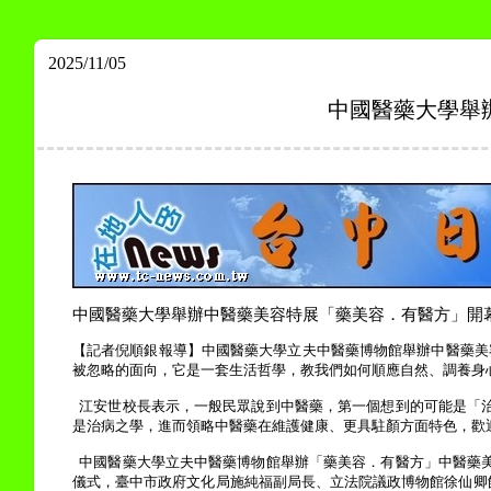
2025/11/05
中國醫藥大學舉
中國醫藥大學舉辦中醫藥美容特展「藥美容．有醫方」開
【記者倪順銀報導】中國醫藥大學立夫中醫藥博物館舉辦中醫藥美
被忽略的面向，它是一套生活哲學，教我們如何順應自然、調養身
江安世校長表示，一般民眾說到中醫藥，第一個想到的可能是「
是治病之學，進而領略中醫藥在維護健康、更具駐顏方面特色，歡
中國醫藥大學立夫中醫藥博物館舉辦「藥美容．有醫方」中醫藥
儀式，臺中市政府文化局施純福副局長、立法院議政博物館徐仙卿