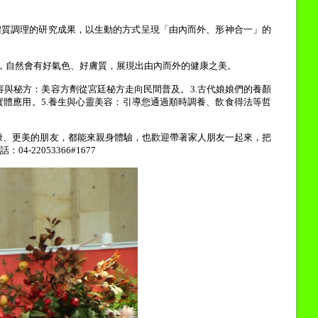
體質調理的研究成果，以生動的方式呈現「由內而外、形神合一」的
，自然會有好氣色、好膚質，展現出由內而外的健康之美。
容與秘方：美容方劑從宮廷秘方走向民間普及。
3.
古代娘娘們的養顏
實體應用。
5.
養生與心靈美容：引導您通過順時調養、飲食得法等哲
康、更美的朋友，都能來親身體驗，也歡迎帶著家人朋友一起來，把
話：
04-22053366#1677