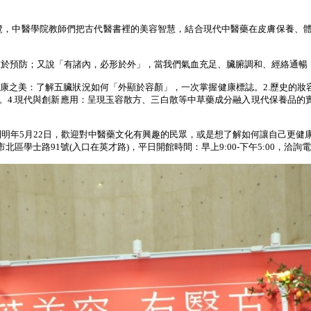
覽，中醫學院教師們把古代醫書裡的美容智慧，結合現代中醫藥在皮膚保養、
在於預防；又說「有諸內，必形於外」，當我們氣血充足、臟腑調和、經絡通暢
康之美：了解五臟狀況如何「外顯於容顏」，一次掌握健康標誌。
2.
歷史的妝
。
4.
現代與創新應用：呈現玉容散方、三白散等中草藥成分融入現代保養品的
到明年
5
月
22
日，歡迎對中醫藥文化有興趣的民眾，或是想了解如何讓自己更健
市北區學士路
91
號
(
入口在英才路
)
，平日開館時間：早上
9:00-
下午
5:00
，洽詢電