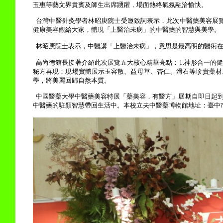
玉惠等藝文界貴賓及師生出席踴躍，場面熱絡氣氛融洽愉快。
台灣中醫針灸學者林昭庚院士受邀致詞表示，此次中醫藥美容展
健康美容觀給大家，體現「上醫治未病」的中醫藥的智慧與美學。
林昭庚院士表示，中醫講「上醫治未病」，意思是最高明的醫術
高尚德館長接著介紹此次展覽五大核心精華亮點：
1.
神形合一的健
秘方再現：現場實體展示玉容散、益母草、杏仁、滑石等珍貴藥材
學，將美麗回歸自然本質。
中國醫藥大學中醫藥美容特展「藥美容．有醫方」展期自即日起
中醫藥的駐顏智慧帶回生活中。本校立夫中醫藥博物館地址：
臺中