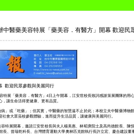
辦中醫藥美容特展「藥美容．有醫方」開幕 歡迎民
幕
歡迎民眾參觀與美麗同行
容特展「藥美容．有醫方」
4
日上午開幕，江安世校長致詞感謝策展團隊的用
心，讓生命活得更健康、更有品質。
治病」或「吃藥」；但其實，中醫藥的智慧遠不止於此；本校立夫中醫藥博物
迎社會大眾蒞校參觀體驗，進而提升生活品質，讓健康與美麗同行。
美容特展開幕，邀請江安世校長與夫人楊美惠、林昭庚院士及高尚德館長、陳
館長、曾瑞乾科長、台灣體育運動大學奧林匹克館執行長許立宏、慶合建設董