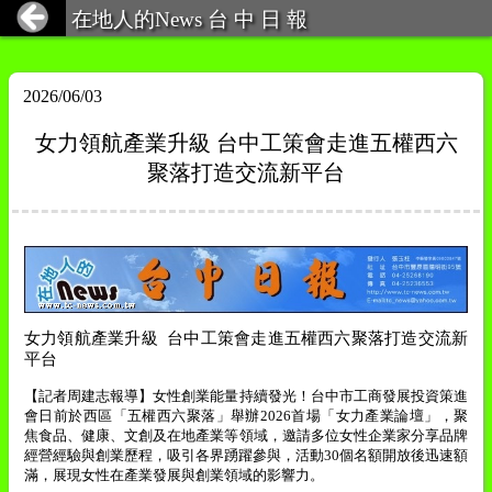
在地人的News 台 中 日 報
2026/06/03
女力領航產業升級 台中工策會走進五權西六
聚落打造交流新平台
女力領航產業升級
台中工策會走進五權西六聚落打造交流新
平台
【記者周建志報導】
女性創業能量持續發光！台中市工商發展投資策進
會日前於西區「五權西六聚落」舉辦
2026
首場「女力產業論壇」，聚
焦食品、健康、文創及在地產業等領域，邀請多位女性企業家分享品牌
經營經驗與創業歷程，吸引各界踴躍參與，活動
30
個名額開放後迅速額
滿，展現女性在產業發展與創業領域的影響力。