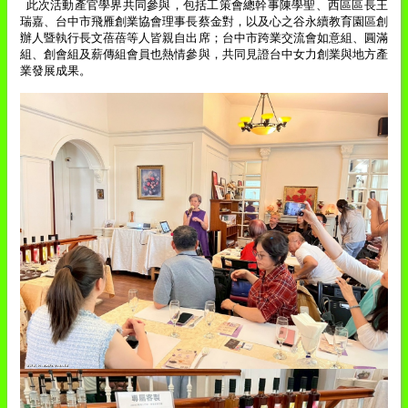
此次活動產官學界共同參與，包括工策會總幹事陳學聖、西區區長王
瑞嘉、台中市飛雁創業協會理事長蔡金對，以及心之谷永續教育園區創
辦人暨執行長文蓓蓓等人皆親自出席；台中市跨業交流會如意組、圓滿
組、創會組及薪傳組會員也熱情參與，共同見證台中女力創業與地方產
業發展成果。