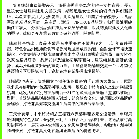
工策會總幹事陳學聖表示，市長盧秀燕身為六都唯一女性市長，長期
重視女性發展與性別友善政策，期盼透過女性獨特的領導力與創新思
維，為產業發展注入更多能量。此次論壇以「釀造台中的競爭力：食品
產業的精品化革命」為主題，邀請「
PINTRUE
品醋迷」執行長陳宥緁
擔任主講人，分享從品酒師跨足天然果醋產業，以及轉換職涯投入創業
的歷程，鼓勵更多創業者勇於突破舒適圈、開創新局。
陳總幹事指出，食品產業是台中重要的產業基礎之一，近年從伴手
禮、特色食品到健康飲食市場皆展現強勁成長動能。面對全球市場快速
變化，企業經營已從製造導向逐步走向品牌經營與市場布局，而女性企
業家在產品研發、品牌行銷及通路拓展等面向，展現細膩且靈活的優
勢，成為推動產業升級的重要力量。工策會透過論壇交流平台，希望促
進經驗分享與跨域合作，協助在地企業掌握市場趨勢。
陳學聖也表示，位於國立台灣美術館周邊的「五權西六聚落」，匯聚
眾多風格鮮明的特色店家與職人品牌，展現台中特有的人文魅力與慢活
氛圍。此次活動特別選在深耕台中
31
年的歐式蔬食餐廳「斐麗巴黎廳」
舉辦，並透過品醋與品油職人對談，結合飲食文化、健康觀念與品牌經
營經驗，打造兼具知識交流與生活美學的跨界分享活動。
工策會表示，未來將持續於五權西六聚落辦理多元交流活動，串聯周
邊商圈與特色店家，並規劃推動「五權西六」品牌計畫，透過故事行銷
與街區整合，展現台中在地職人文化與生活美學特色，帶動地方創生與
商圈發展，打造兼具文化底蘊與產業活力的特色街區。