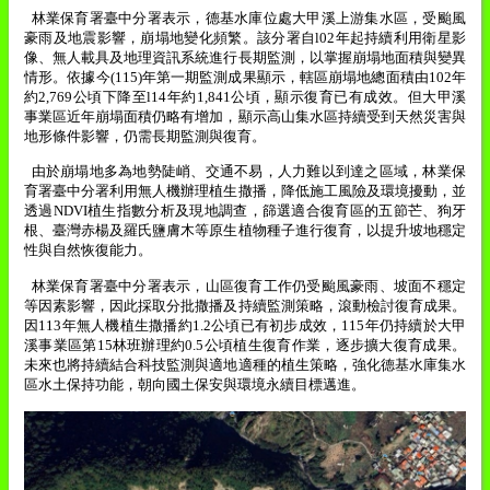
林業保育署臺中分署表示，德基水庫位處大甲溪上游集水區，受颱風
豪雨及地震影響，崩塌地變化頻繁。該分署自
l02
年起持續利用衛星影
像、無人載具及地理資訊系統進行長期監測，以掌握崩塌地面積與變異
情形。依據今
(115)
年第一期監測成果顯示，轄區崩塌地總面積由
102
年
約
2,769
公頃下降至
l14
年約
1,841
公頃，顯示復育已有成效。但大甲溪
事業區近年崩塌面積仍略有增加，顯示高山集水區持續受到天然災害與
地形條件影響，仍需長期監測與復育。
由於崩塌地多為地勢陡峭、交通不易，人力難以到達之區域，林業保
育署臺中分署利用無人機辦理植生撒播，降低施工風險及環境擾動，並
透過
NDVI
植生指數分析及現地調查，篩選適合復育區的五節芒、狗牙
根、臺灣赤楊及羅氏鹽膚木等原生植物種子進行復育，以提升坡地穩定
性與自然恢復能力。
林業保育署臺中分署表示，山區復育工作仍受颱風豪雨、坡面不穩定
等因素影響，因此採取分批撒播及持續監測策略，滾動檢討復育成果。
因
113
年無人機植生撒播約
1.2
公頃已有初步成效，
115
年仍持續於大甲
溪事業區第
15
林班辦理約
0.5
公頃植生復育作業，逐步擴大復育成果。
未來也將持續結合科技監測與適地適種的植生策略，強化德基水庫集水
區水土保持功能，朝向國土保安與環境永續目標邁進。