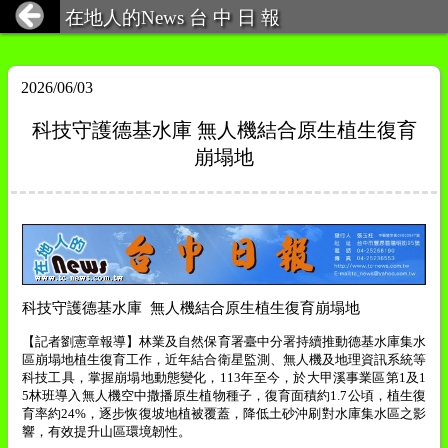
在地人的News 台 中 日 報
2026/06/03
科技守護德基水庫 無人機結合原生植生復育
崩塌地
科技守護德基水庫
無人機結合原生植生復育崩塌地
【記者劉憲章報導】林業及自然保育署臺中分署持續推動德基水庫集水
區崩塌地植生復育工作，近年結合衛星監測、無人機及地理資訊系統等
科技工具，掌握崩塌地動態變化，
113
年至今，於大甲溪事業區第
1
及
1
5
林班導入無人機空中撒播原生植物種子，復育面積約
1.7
公頃，植生復
育率約
24%
，逐步恢復坡地植被覆蓋，降低土砂沖刷對水庫集水區之影
響，有效提升山區環境韌性。