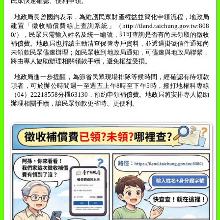
民眾快速確認、便利申領。
地政局長曾國鈞表示，為維護民眾財產權益並簡化申領流程，地政局
建置「徵收補償費線上查詢系統」（
http://iland.taichung.gov.tw:808
0/
），民眾只需輸入姓名及統一編號，即可查詢是否有尚未領取的徵收
補償費。地政局也持續主動清查保管專戶資料，並透過掛號信件通知尚
未領款民眾儘速辦理；如民眾收到地政局通知，可儘速與地政局聯繫，
將由專人協助辦理相關領款手續，避免權益受損。
地政局進一步提醒，為節省民眾現場排隊等候時間，經確認有待領款
項者，可於辦公時間週一至週五上午
8
時至下午
5
時，撥打地權科專線
（
04
）
22218558
分機
63130
，預約申領補償費。地政局將安排專人協助
辦理相關手續，讓民眾領款更省時、更便利。