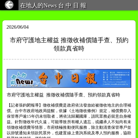
在地人的News 台 中 日 報
2026/06/04
市府守護地主權益 推徵收補償隨手查、預約
領款真省時
市府守護地主權益
推徵收補償隨手查、預約領款真省時
【記者張鈞閎報導】徵收補償費是政府依法發放給被徵收地主的合理補
償。台中市政府地政局提醒，依據《土地徵收條例》規定，補償費存入
保管專戶逾
15
年仍未領取者，將依法歸屬國庫，請民眾務必留意自身權
益。針對徵收年代久遠，可能導致所有權人遺忘，或繼承人不知尚有未
領徵收補償費等情形，市府積極推動便民服務，除主動清查保管專戶並
以掛號通知未領款民眾外，也建置線上查詢系統及專人預約服務，協助