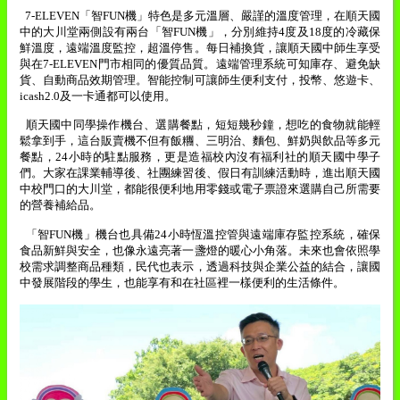
7-ELEVEN
「智
FUN
機」特色是多元溫層、嚴謹的溫度管理，在順天國
中的大川堂兩側設有兩台「智
FUN
機」，分別維持
4
度及
18
度的冷藏保
鮮溫度，遠端溫度監控，超溫停售。每日補換貨，讓順天國中師生享受
與在
7-ELEVEN
門市相同的優質品質。遠端管理系統可知庫存、避免缺
貨、自動商品效期管理。智能控制可讓師生便利支付，投幣、悠遊卡、
icash2.0
及一卡通都可以使用。
順天國中同學操作機台、選購餐點，短短幾秒鐘，想吃的食物就能輕
鬆拿到手，這台販賣機不但有飯糰、三明治、麵包、鮮奶與飲品等多元
餐點，
24
小時的駐點服務，更是造福校內沒有福利社的順天國中學子
們。大家在課業輔導後、社團練習後、假日有訓練活動時，進出順天國
中校門口的大川堂，都能很便利地用零錢或電子票證來選購自己所需要
的營養補給品。
「智
FUN
機」機台也具備
24
小時恆溫控管與遠端庫存監控系統，確保
食品新鮮與安全，也像永遠亮著一盞燈的暖心小角落。未來也會依照學
校需求調整商品種類，民代也表示，透過科技與企業公益的結合，讓國
中發展階段的學生，也能享有和在社區裡一樣便利的生活條件。