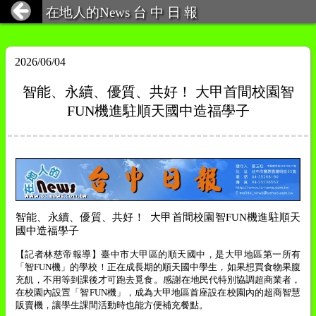
在地人的News 台 中 日 報
2026/06/04
智能、永續、優質、共好！ 大甲首間校園智
FUN機進駐順天國中造福學子
智能、永續、優質、共好
！
大甲首間校園智
FUN
機進駐順天
國中造福學子
【記者林慈帝報導】臺中市大甲區的順天國中，是大甲地區第一所有
「智
FUN
機」的學校！正在成長期的順天國中學生，如果想買食物果腹
充飢，不用等到課後才可跑去覓食。感謝在地民代特別協調超商業者，
在校園內設置「智
FUN
機」，成為大甲地區首座設在校園內的超商智慧
販賣機，讓學生課間活動時也能方便補充餐點。