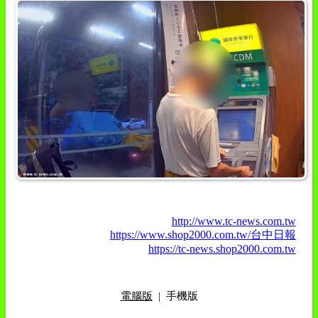
http://www.tc-news.com.tw
https://www.shop2000.com.tw/台中日報
https://tc-news.shop2000.com.tw
電腦版
|
手機版