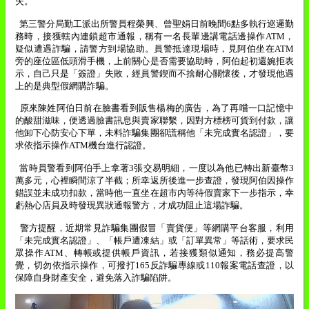
失。
第三警分局勤工派出所警員程榮興、曾聖娟日前晚間
6
點多執行巡邏勤
務時，接獲轄內連鎖超市通報，稱有一名長輩邊講電話邊操作
ATM
，
疑似遭遇詐騙，請警方到場協助。員警抵達現場時，見阿伯坐在
ATM
旁的座位區低頭滑手機，上前關心是否需要協助時，阿伯起初還婉拒表
示，自己只是「簽證」失敗，經員警鍥而不捨耐心關懷後，才發現他遇
上的是典型假網購詐騙。
原來陳姓阿伯日前在臉書看到販售楊梅的廣告，為了再嚐一口記憶中
的酸甜滋味，便透過臉書訊息與賣家聯繫，因對方標榜可貨到付款，讓
他卸下心防安心下單，未料詐騙集團卻謊稱他「未完成實名認證」，要
求依指示操作
ATM
機台進行認證。
當時員警看到阿伯手上拿著
3
張交易明細，一度以為他已轉出新臺幣
3
萬多元，心裡瞬間涼了半截；所幸返所後進一步查證，發現阿伯因操作
錯誤並未成功扣款，當時他一直坐在超市內等待假賣家下一步指示，幸
虧熱心店員及時發現異狀通報警方，才成功阻止這場詐騙。
警方提醒，近期常見詐騙集團假冒「賣貨便」等網購平台客服，利用
「未完成實名認證」、「帳戶遭凍結」或「訂單異常」等話術，要求民
眾操作
ATM
、轉帳或提供帳戶資訊，若接獲類似通知，務必提高警
覺，切勿依指示操作，可撥打
165
反詐騙專線或
110
報案電話查證，以
保障自身財產安全，避免落入詐騙陷阱。