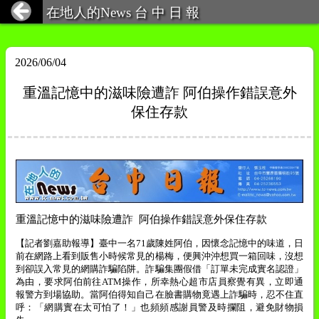
在地人的News 台 中 日 報
2026/06/04
重溫記憶中的滋味險遭詐 阿伯操作錯誤意外
保住存款
重溫記憶中的滋味險遭詐
阿伯操作錯誤意外保住存款
【記者劉嘉助報導】
臺中一名
71
歲陳姓阿伯，因懷念記憶中的味道，日
前在網路上看到販售小時候常見的楊梅，便興沖沖想買一箱回味，沒想
到卻誤入常見的網購詐騙陷阱。詐騙集團假借「訂單未完成實名認證」
為由，要求阿伯前往
ATM
操作，所幸熱心超市店員察覺有異，立即通
報警方到場協助。當阿伯得知自己在臉書購物竟遇上詐騙時，忍不住直
呼：「網購實在太可怕了！」也頻頻感謝員警及時攔阻，避免財物損