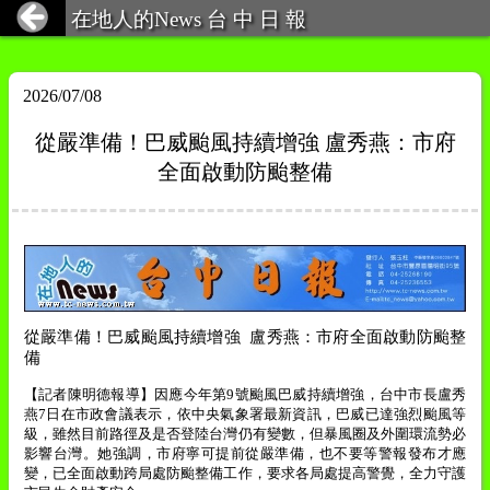
在地人的News 台 中 日 報
2026/07/08
從嚴準備！巴威颱風持續增強 盧秀燕：市府
全面啟動防颱整備
從嚴準備！巴威颱風持續增強
盧秀燕：市府全面啟動防颱整
備
【記者陳明德報導】因應今年第
9
號颱風巴威持續增強，台中市長盧
秀
燕
7
日在市政會議表示，依中央氣象署最新資訊，巴威已達強烈颱風等
級，雖然目前路徑及是否登陸台灣仍有變數，但暴風圈及外圍環流勢必
影響台灣。她強調，市府寧可提前從嚴準備，也不要等警報發布才應
變，已全面啟動跨局處防颱整備工作，要求各局處提高警覺，全力守護