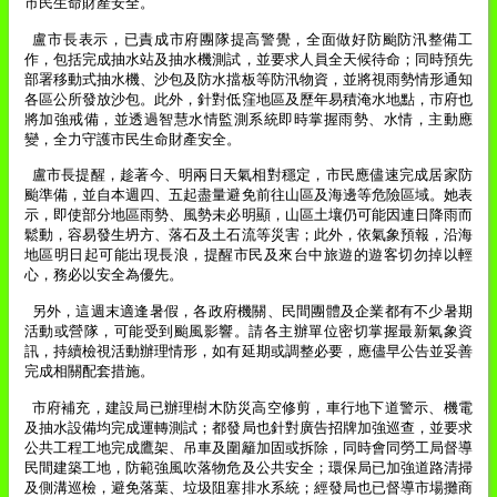
市民生命財產安全。
盧市長表示，已責成市府團隊提高警覺，全面做好防颱防汛整備工
作，包括完成抽水站及抽水機測試，並要求人員全天候待命；同時預先
部署移動式抽水機、沙包及防水擋板等防汛物資，並將視雨勢情形通知
各區公所發放沙包。此外，針對低窪地區及歷年易積淹水地點，市府也
將加強戒備，並透過智慧水情監測系統即時掌握雨勢、水情，主動應
變，全力守護市民生命財產安全。
盧市長提醒，趁著今、明兩日天氣相對穩定，市民應儘速完成居家防
颱準備，並自本週四、五起盡量避免前往山區及海邊等危險區域。她表
示，即使部分地區雨勢、風勢未必明顯，山區土壤仍可能因連日降雨而
鬆動，容易發生坍方、落石及土石流等災害；此外，依氣象預報，沿海
地區明日起可能出現長浪，提醒市民及來台中旅遊的遊客切勿掉以輕
心，務必以安全為優先。
另外，這週末適逢暑假，各政府機關、民間團體及企業都有不少暑期
活動或營隊，可能受到颱風影響。請各主辦單位密切掌握最新氣象資
訊，持續檢視活動辦理情形，如有延期或調整必要，應儘早公告並妥善
完成相關配套措施。
市府補充，建設局已辦理樹木防災高空修剪，車行地下道警示、機電
及抽水設備均完成運轉測試；都發局也針對廣告招牌加強巡查，並要求
公共工程工地完成鷹架、吊車及圍籬加固或拆除，同時會同勞工局督導
民間建築工地，防範強風吹落物危及公共安全；環保局已加強道路清掃
及側溝巡檢，避免落葉、垃圾阻塞排水系統；經發局也已督導市場攤商