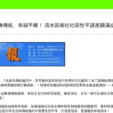
轉傳統、幸福平權！ 清水區南社社區性平講座圓滿
功
」？或者在傳統儀式中，常常聽到某些習俗只有男性可以參與？為了讓傳統禮
等婚喪禮儀深耕計畫講座」！現場特別邀請到內政部的型男美女級超級講師——
一起解構傳統婚喪、祭祀文化中的性別迷思。
像是現在：女兒一樣可以擔任主
諧！
感謝狀給林秋萍老師，並感謝南社社區全體幹部與熱情參與的鄉親們。看到現
起從日常生活與傳統儀式中落實性別平等，打造更包容、更溫暖的幸福清水！