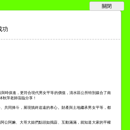
成功
俗與時俱進，更符合現代男女平等的價值，清水區公所
特別媒合了南
林秋萍老師
蒞臨分享！
祭、共同捧斗，展現慎終追遠的孝心。
財產與土地繼承男女平等，都
場阿公阿嫲、大哥大姐們點頭如搗蒜、互動滿滿，就知道大家的平權