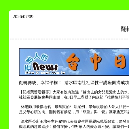
2026/07/09
翻
翻轉傳統
、
幸福平權！
清水區南社社區性平講座圓滿成
【記者葉晉廷報導】
大家有沒有聽過「嫁出去的女兒是潑出去的水
社社區發展協會共同主辦，在
8
日早上舉辦了內政部「推動性別平
林老師用最接地氣、最幽默的生活案例，帶領現場的大哥大姐們
是父母心頭的肉。
翻轉舊有禁忌，用「尊重」與「愛」讓家族更和
清水區公所王培軒主任秘書代表蔡慶生區長親臨現場致意，頒發
觀念真的超級進步！禮俗在變，但對家人的愛永遠不變。讓我們一