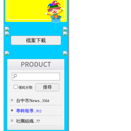
檔案下載
搜尋
僅此分類
台中市News
...3564
專輯報導
...912
社團組織
...77