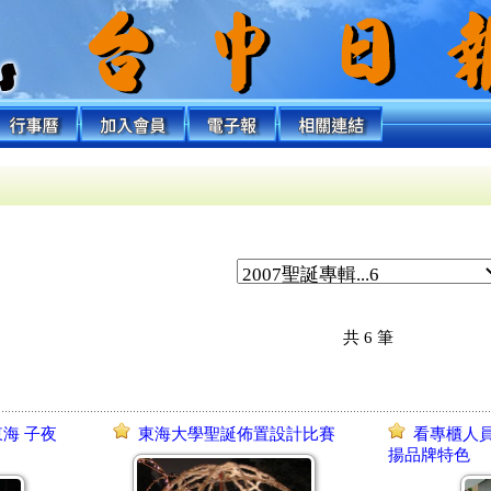
共
6
筆
東海 子夜
東海大學聖誕佈置設計比賽
看專櫃人員
揚品牌特色