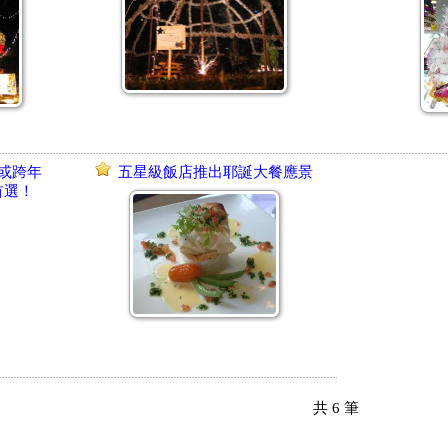
或跨年
五星級飯店推出耶誕大餐應景
首選！
共
6
筆