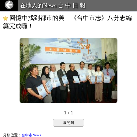
在地人的News 台 中 日 報
回憶中找到都市的美 《台中市志》八分志編
纂完成囉！
1 / 1
展開圖
分類位置
：
台中市News