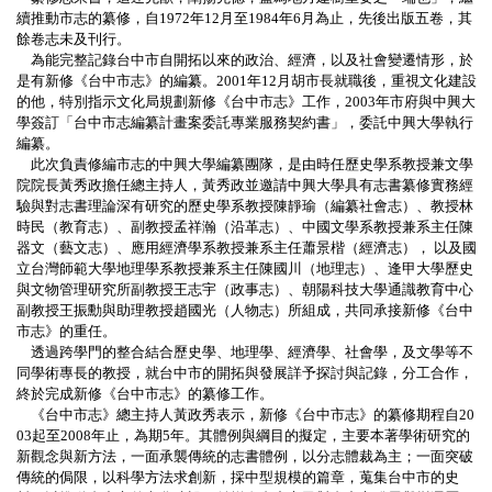
續推動市志的纂修，自
1972
年
12
月至
1984
年
6
月為止，先後出版五卷，其
餘卷志未及刊行。
為能完整記錄台中市自開拓以來的政治、經濟，以及社會變遷情形，於
是有新修《台中市志》的編纂。
2001
年
12
月胡市長就職後，重視文化建設
的他，特別指示文化局規劃新修《台中市志》工作，
2003
年市府與中興大
學簽訂「台中市志編纂計畫案委託專業服務契約書」，委託中興大學執行
編纂。
此次負責修編市志的中興大學編纂團隊，是由時任歷
史學系
教授兼文學
院院長黃秀政擔任總主持人，黃秀政並邀請中興大學具有志書纂修實務經
驗與對志書理論深有研究的歷
史學系
教授陳靜瑜（編纂社會志）、教授林
時民（教育志）、副教授孟祥瀚（沿革志）、中
國文學系
教授兼系主任陳
器文（藝文志）、應用經濟學系教授兼系主任蕭景楷（經濟志），
以及國
立台灣師範大學地理學系教授兼系主任陳國川（地理志）、逢甲大學歷史
與文物管理研究所副教授王志宇（政事志）、朝陽科技大學通識教育中心
副教授王振勳與助理教授趙國光（人物志）所組成，共同承接新修《台中
市志》的重任。
透過跨學門的整合結合歷史學、地理學、經濟學、社會學，及文學等不
同學術專長的教授，就台中市的開拓與發展詳予探討與記錄，分工合作，
終於完成新修《台中市志》的纂修工作。
《台中市志》總主持人黃政秀表示，新修《台中市志》的纂修期程自
20
03
起至
2008
年止，為期
5
年。其體例與綱目的擬定，主要本著學術研究的
新觀念與新方法，一面承襲傳統的志書體例，以分志體裁為主；一面突破
傳統的侷限，以科學方法求創新，採中型規模的篇章，蒐集台中市的史