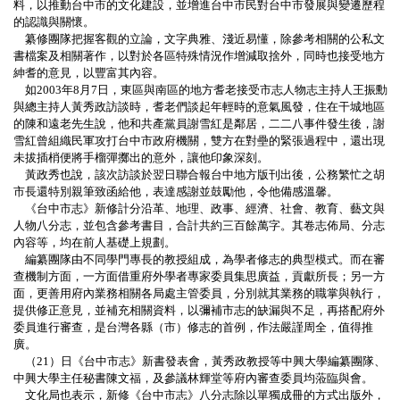
料，以推動台中市的文化建設，並增進台中市民對台中市發展與變遷歷程
的認識與關懷。
纂修團隊把握客觀的立論，文字典雅、淺近易懂，除參考相關的公私文
書檔案及相關著作，以對於各區特殊情況作增減取捨外，同時也接受地方
紳耆的意見，以豐富其內容。
如
2003
年
8
月
7
日
，東區與南區的地方耆老接受市志人物志主持人王振勳
與總主持人黃秀政訪談時，耆老們談起年輕時的意氣風發，住在干城地區
的陳
和遠老
先生說，他和共產黨員謝雪紅是鄰居，二二八事件發生後，謝
雪紅曾組織民軍攻打台中市政府機關，雙方在對壘的緊張過程中，還出現
未拔插梢便將手榴彈擲出的意外，讓他印象深刻。
黃政秀也說，該次訪談於翌日聯合報台中地方版刊出後，公務繁忙之胡
市長還特別親筆致函給他，表達感謝並鼓勵他，令他備感溫馨。
《台中市志》新修計分沿革、地理、政事、經濟、社會、教育、藝文與
人物八分志，並包含參考書目，合計共約三百餘萬字。其卷志佈局、分志
內容等，均在前人基礎上規劃。
編纂團隊由不同學門專長的教授組成，為學者修志的典型模式。而在審
查機制方面，一方面借重府外學者專家委員集思廣益，貢獻所長；另一方
面，更善用府內業務相關各局處主管委員，分別就其業務的職掌與執行，
提供修正意見，並補充相關資料，以彌補市志的缺漏與不足，再搭配府外
委員進行審查，是台灣各縣（市）修志的首例，作法嚴謹周全，值得推
廣。
（
21
）日《台中市志》新書發表會，
黃秀政
教授等中興大學編纂團隊、
中興大學主任秘書陳文福，及參議林輝堂等府內審查委員均蒞臨與會。
文化局也表示，新修《台中市志》八分志除以單獨成冊的方式出版外，