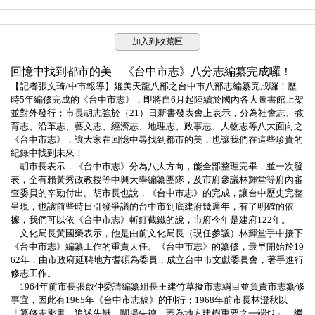
加入到收藏匣
回憶中找到都市的美 《台中市志》八分志編纂完成囉！
【記者張文琦
/
中市報導】媲美天龍八部之台中市八部志編纂完成囉！歷
時
5
年編修完成的《台中市志》，即將自
6
月起陸續於國內各大圖書館上架
並對外發行；市長胡志強於（
21
）日新書發表會上表示，分為社會志、教
育志、沿革志、藝文志、經濟志、地理志、政事志、人物志等八大面向之
《台中市志》，讓大家在回憶中尋找到都市的美，也讓我們在這些珍貴的
紀錄中找到未來！
胡市長表示，《台中市志》分為八大方向，能全部整理完畢，並一次發
表，全有
賴黃秀政
教授等中興大學編纂團隊，及市府參議林輝堂等府內審
查委員的辛勤付出。胡市長也說，《台中市志》的完成，讓台中歷史完整
呈現，也讓前些時日引發爭議的台中市到底建府幾週年，有了明確的依
據，我們可以依《台中市志》斬釘截鐵的說，市府今年是建府
122
年。
文化局長黃國榮表示，他是由前文化局長（現任參議）林輝堂手中接下
《台中市志》編纂工作的重責大任。《台中市志》的纂修，最早開始於
19
62
年，由市政府延聘地方耆碩為委員，成立台中市文獻委員會，著手進行
修志工作。
1964
年前市長張啟仲委請編纂組長王建竹草擬市志綱目並負責市志纂修
事宜，因此有
1965
年《台中市志稿》的刊行；
1968
年前市長林澄秋以
「纂修志乘書，追述先猷，闡揚先德，蓋為地方建樹重要之一端也」，繼