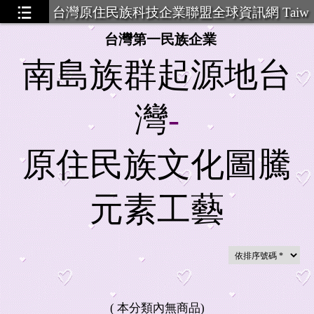
台灣原住民族科技企業聯盟全球資訊網 Taiw
an Aboriginal Technology Ent
台灣第一民族企業
南島族群起源地台
金件
...19
灣
-
原住民族文化圖騰
元素
工藝
(
本分類內無商品
)