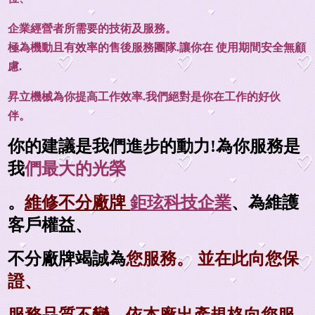
企業經營者所需要的技術及服務。
極為機動且有效率的售後服務團隊.讓你在 使用期間安全無顧
慮.
昇立機械為你提高工作效率.我們絕對是你在工作的好伙
伴。
你的建議是我們進步的動力!為你服務是
我
們最大的光榮
。
維修不分廠牌
鉅玹科技企業
、為維護
客戶權益、
不分廠牌竭誠為
您服務
。
並在此向您保
證、