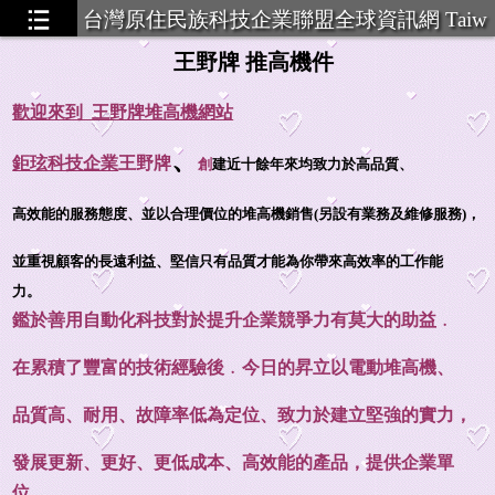
台灣原住民族科技企業聯盟全球資訊網 Taiw
an Aboriginal Technology Ent
王野牌 推高機件
歡迎來到 王野牌堆高機網站
金件
...19
、
鉅玹科技企業
王野牌
創
建近十餘年來均致力於高品質、
高效能的服務態度、並以合理價位的堆高機銷售(另設有業務及維修服務)，
並重視顧客的長遠利益、堅信只有品質才能為你帶來高效率的工作能
力。
鑑於善用自動化科技對於提升企業競爭力有莫大的助益﹒
在累積了豐富的技術經驗後﹒今日的昇立以電動堆高機、
品質高、耐用、故障率低為定位、致力於建立堅強的實力，
發展更新、更好、更低成本、高效能的產品，提供企業單
位、