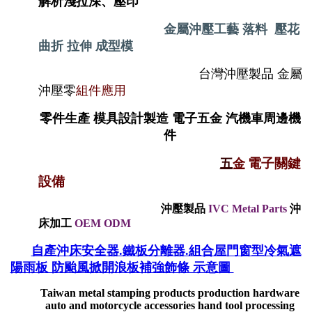
解析淺拉深、壓印
金屬沖壓工藝 落料 壓花
曲折 拉伸 成型
模
台灣沖壓製品 金屬
沖壓零
組件
應用
零件生產 模具設計製造 電子五金 汽機車周邊機
件
電子
關鍵
五
金
設備
沖壓製品
IVC Metal Parts
沖
床加工
OEM ODM
自產沖床安全器.鐵板分離器.組合屋門窗型冷氣遮
陽雨板 防颱風掀開浪板補強飾條 示意圖
Taiwan metal stamping products production hardware
auto and motorcycle accessories hand tool processing