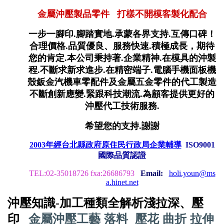
金屬沖壓製品零件 打樣不開模客製化配合
一步一腳印.腳踏實地.承蒙各界支持.互傳口碑！
合理價格.品質優良、服務快速.積極成長，期待
您的肯定.本公司秉持著.企業精神.在模具的沖製
程.不斷求新求進步.在精密端子.電腦手機面板機
殼鈑金汽機車零配件及金屬五金零件的代工製造
不斷創新應變.緊跟科技潮流.為顧客提供更好的
沖壓代工技術服務.
希望您的支持.謝謝
2003年經台北縣政府原住民行政局企業輔導
ISO9001
國際品質認證
TEL:02-35018726 fxa:26686793
Email:
holi.youn@ms
a.hinet.net
沖壓知識
-
加工種類全解析淺拉深、壓
金屬沖壓工藝 落料 壓花 曲折 拉伸
印