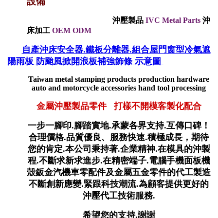
設備
沖壓製品
IVC Metal Parts
沖
床加工
OEM ODM
自產沖床安全器.鐵板分離器.組合屋門窗型冷氣遮
陽雨板 防颱風掀開浪板補強飾條 示意圖
Taiwan metal stamping products production hardware
auto and motorcycle accessories hand tool processing
金屬沖壓製品零件 打樣不開模客製化配合
一步一腳印.腳踏實地.承蒙各界支持.互傳口碑！
合理價格.品質優良、服務快速.積極成長，期待
您的肯定.本公司秉持著.企業精神.在模具的沖製
程.不斷求新求進步.在精密端子.電腦手機面板機
殼鈑金汽機車零配件及金屬五金零件的代工製造
不斷創新應變.緊跟科技潮流.為顧客提供更好的
沖壓代工技術服務.
希望您的支持.謝謝