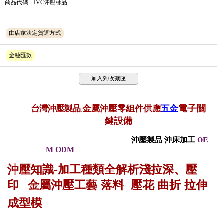
商品代碼
：IVC沖壓樣品
由店家決定貨運方式
金融匯款
加入到收藏匣
電子
關
台灣沖壓製品
金屬沖壓零
組件供應
五金
,
鍵
設備
沖壓製品
沖床加工
OE
M ODM
沖壓知識
-
加工種類全解析淺拉深、壓
金屬沖壓工藝 落料 壓花 曲折 拉伸
印
成型
模