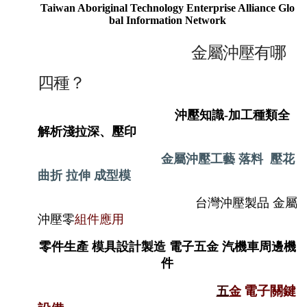
Taiwan Aboriginal Technology Enterprise Alliance Glo
bal Information Network
金屬沖壓有哪
四種？
沖壓知識
-
加工種類全
解析淺拉深、壓印
金屬沖壓工藝 落料 壓花
曲折 拉伸 成型
模
台灣沖壓製品 金屬
沖壓零
組件
應用
零件生產 模具設計製造 電子五金 汽機車周邊機
件
電子
關鍵
五
金