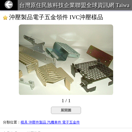
台灣原住民族科技企業聯盟全球資訊網 Taiwa
n Aboriginal Technology Ent
沖壓製品電子五金領件 IVC沖壓樣品
1 / 1
展開圖
分類位置
：
模具 沖壓件製品 汽機車件 電子五金件