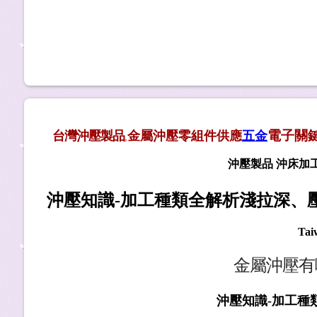
電子
關
台灣沖壓製品
金屬沖壓零
組件供應
五金
,
沖壓製品
沖床加
沖壓知識
-
加工種類全解析淺拉深、
Tai
金屬沖壓有
沖壓知識
-
加工種