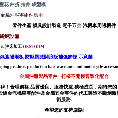
壓花 曲折 拉伸 成型
模
 金屬沖壓零
組件
應用
零件生產 模具設計製造 電子五金 汽機車周邊機件
關鍵
設備
rts
沖床加工
OEM ODM
冷氣遮陽雨板 防颱風掀開浪板補強飾條 示意圖
ping products production hardware auto and motorcycle accessori
金屬沖壓製品零件 打樣不開模客製化配合
口碑！合理價格.品質優良、服務快速.積極成長，期待您的
機殼鈑金汽機車零配件及金屬五金零件的代工製造不斷創新
術服務.
希望您的支持.謝謝