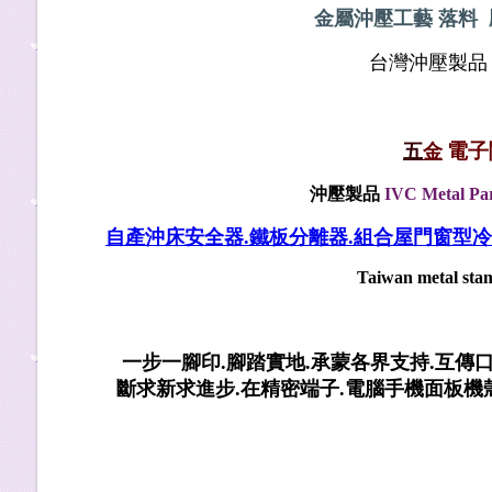
金屬沖壓工藝 落料 
台灣沖壓製品
電子
五
金
沖壓製品
IVC Metal Pa
自產沖床安全器.鐵板分離器.組合屋門窗型
Taiwan metal stam
一步一腳印.腳踏實地.承蒙各界支持.互傳
斷求新求進步.在精密端子.電腦手機面板