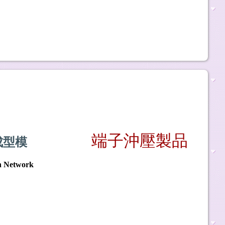
端子沖壓製品
成型
模
on Network