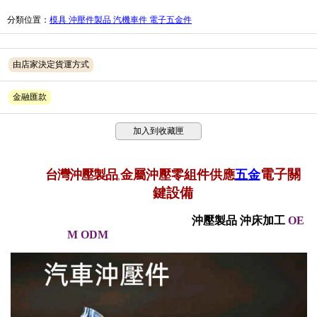
分類位置
：
模具 沖壓件製品 汽機車件 電子五金件
由店家決定貨運方式
金融匯款
加入到收藏匣
電子
關
台灣沖壓製品
金屬沖壓零
組件供應
五金
,
鍵
設備
沖壓製品
沖床加工
OE
M ODM