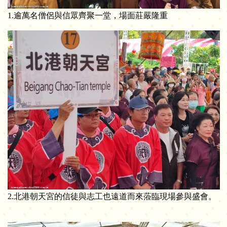
1.逾萬名僧侶與信眾齊聚一堂，場面莊嚴隆重
2.北港朝天宮的信徒與志工也遠道而來蒞臨現場參與盛會。