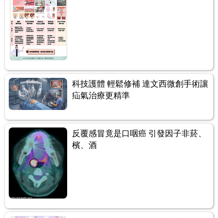
科技護體 輕鬆修補 達文西微創手術讓
疝氣治療更精準
反覆感冒竟是口咽癌 引發因子非菸、
檳、酒