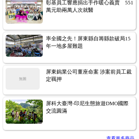
彰基員工響應捐出手作暖心義賣 551
萬元助兩萬人次就醫
率全國之先！屏東縣自籌縣款破局15
年一地多屋難題
屏東鎢業公司董座命案 涉案前員工裁
定羈押
無圖
屏科大臺灣-印尼生態旅遊DMO國際
交流圓滿
查看更多商品