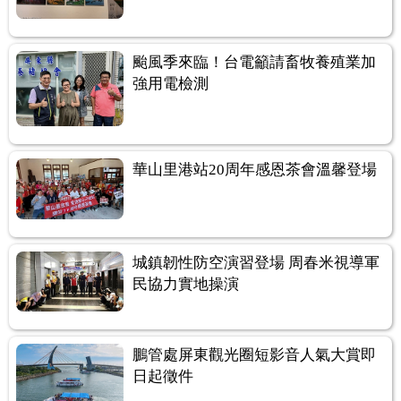
颱風季來臨！台電籲請畜牧養殖業加
強用電檢測
華山里港站20周年感恩茶會溫馨登場
城鎮韌性防空演習登場 周春米視導軍
民協力實地操演
鵬管處屏東觀光圈短影音人氣大賞即
日起徵件