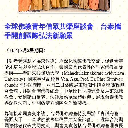
全球佛教青年僧眾共榮座談會 台泰攜
手開創國際弘法新願景
〈115年8月2星期
日
〉
【記者黃秀慧／屏東報導】為深化國際佛教交流，促進青年
僧才培育與全球弘法合作，泰國最具代表性的皇家佛教高等
學府——摩訶朱拉隆功大學（Mahachulalongkornrajavidyalaya
University）國際事務副校長
Ven. Asst. Prof. Dr. Phra Sitthivajr
abundit
率領訪問團，八月二日蒞臨屏東縣潮州鎮全球佛教聯
合會館，拜訪台灣佛教總會、中華比丘尼協進會及屏東縣佛
教會，受到諸山長老、法師及僧眾熱烈歡迎，展現台泰佛教
界深厚法誼，也開啟雙方國際合作新契機。
為迎接泰國貴賓來訪，台灣佛教總會特別舉辦「青僧海會・
覺照大千——全球佛教青年僧眾共榮座談會」，邀集台灣與
國際佛教代表共同交流。與會貴賓包括台灣佛教總會理事長