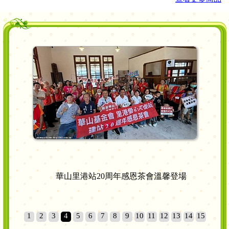
檢測
華山里港站20周年感恩茶會溫馨登場
1
2
3
4
5
6
7
8
9
10
11
12
13
14
15