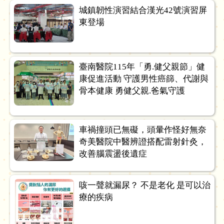
城鎮韌性演習結合漢光42號演習屏
東登場
臺南醫院115年「勇.健父親節」健
康促進活動 守護男性癌篩、代謝與
骨本健康 勇健父親.爸氣守護
車禍撞頭已無礙，頭暈作怪好無奈
奇美醫院中醫辨證搭配雷射針灸，
改善腦震盪後遺症
咳一聲就漏尿？ 不是老化 是可以治
療的疾病