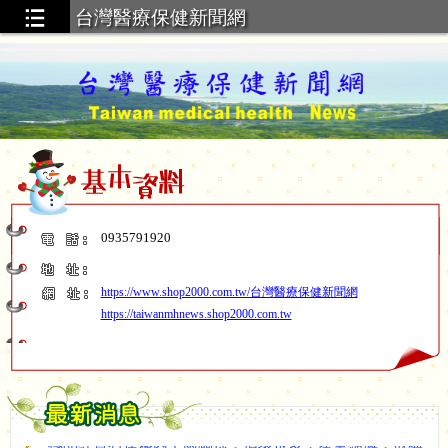
台灣醫療保健新聞網
0935791920
https://www.shop2000.com.tw/台灣醫療保健新聞網
https://taiwanmhnews.shop2000.com.tw
奇美醫療體系(永康奇美醫院、柳營奇美醫院、佳里奇美
醫院)、奇康診所、南科診所115年7月11日巴威颱風相關醫療
作業訊息
部立南醫之115年端午節(6/19)看診訊息
極品紅寶石蓮霧因下雨關係，損壞很多，產量縮減，欲購
從速~~