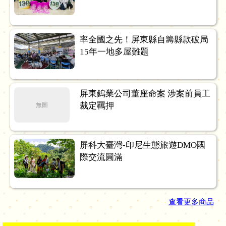
率全國之先！屏東縣自籌縣款破局
15年一地多屋難題
屏東鎢業公司董座命案 涉案前員工
裁定羈押
無圖
屏科大臺灣-印尼生態旅遊DMO國
際交流圓滿
查看更多商品