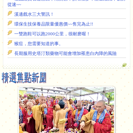
溪邊戲水三大警訊！
環保生技保養品限量優惠價~~售完為止!!
一雙跑鞋可以跑2000公里，很耐磨喔！
猴痘，您需要知道的事。
長期服用史塔汀類藥物可能會增加罹患白內障的風險
奇美醫療體系(永康奇美醫院、柳營奇美醫院、佳里奇美
醫院)、奇康診所、南科診所115年7月11日巴威颱風相關醫療
作業訊息
部立南醫之115年端午節(6/19)看診訊息
極品紅寶石蓮霧因下雨關係，損壞很多，產量縮減，欲購
從速~~
溪邊戲水三大警訊！
環保生技保養品限量優惠價~~售完為止!!
一雙跑鞋可以跑2000公里，很耐磨喔！
猴痘，您需要知道的事。