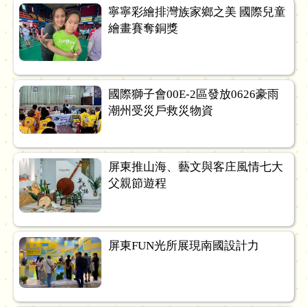
寧寧彩繪排灣族家鄉之美 國際兒童
繪畫賽奪銅獎
國際獅子會00E-2區發放0626豪雨
潮州受災戶救災物資
屏東推山海、藝文與客庄風情七大
父親節遊程
屏東FUN光所展現南國設計力