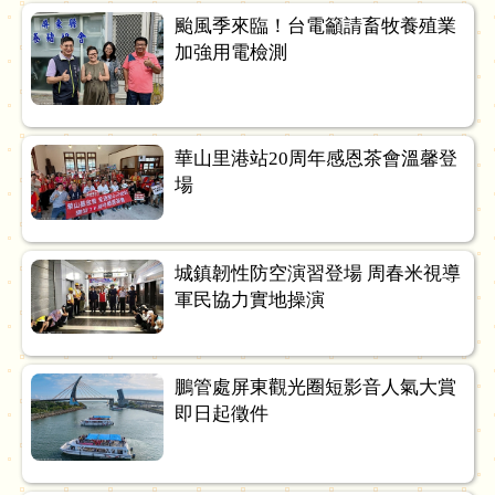
颱風季來臨！台電籲請畜牧養殖業
加強用電檢測
華山里港站20周年感恩茶會溫馨登
場
城鎮韌性防空演習登場 周春米視導
軍民協力實地操演
鵬管處屏東觀光圈短影音人氣大賞
即日起徵件