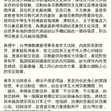
並存的珍貴樣貌。活動由各宗教團體與文化隊伍迎佛進場揭
開序幕，原住民文化藝術團、安息日會、天主教會、基督長
老教會等跨宗教代表共同參與，象徵宗教間的尊重與包容。
慈明高中學生手持佛旗迎風揮舞，摩耶夫人、太子聖像及六
牙白象莊嚴登場，為佛誕盛典增添繽紛意象與文化深度。來
自世界各地的僧侶代表紛紛以手機紀錄此一難得場景，對台
灣宗教多元共融深感讚嘆。
典禮中，台灣佛教總會理事長會常大法師、內政部長劉世
芳、屏東縣長周春米、前立法院長王金平等人齊心叩鐘祈
福，透過祈願文祝禱、宗教獻供與佛前大供儀式，展現對世
界和平、風調雨順與國泰民安的共同期盼。妙光禪寺內外梵
音繚繞、莊嚴肅穆，萬人同心的信仰力量，凝聚出撼動人心
的安定能量。
會常大法師表示，佛法不僅是理論，更是內化於身心的實踐
智慧。本次活動從「橫向」結合全球五大洲宗教團體，到
「縱向」串聯各宗教信仰，落實「不分宗教、不分黨派」的
慈悲精神。每一個園遊會攤位皆以結善緣為出發點，將慈悲
與布施具體呈現在日常之中。他強調，浴佛的意義在於洗滌
心垢、回歸清淨，並透過宗教力量推動和平，從台灣出發，