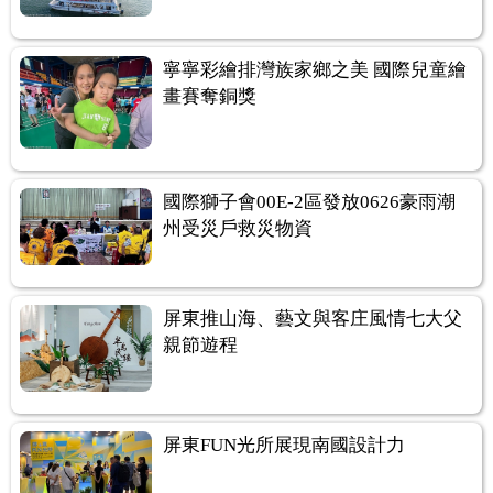
寧寧彩繪排灣族家鄉之美 國際兒童繪
畫賽奪銅獎
國際獅子會00E-2區發放0626豪雨潮
州受災戶救災物資
屏東推山海、藝文與客庄風情七大父
親節遊程
屏東FUN光所展現南國設計力