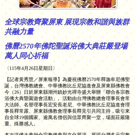
長期服用史塔汀類藥物可能會增加罹患白內障的風險
全球宗教齊聚屏東 展現宗教和諧與族群
共融力量
佛曆2570年佛陀聖誕浴佛大典莊嚴登場
萬人同心祈福
〈115年4月26日星期日〉
【記者黃秀慧／屏東報導】為慶祝佛曆2570年釋迦牟尼佛聖
誕，台灣佛教總會、中華佛教比丘尼協進會及屏東縣佛教會
今（26）日於屏東縣潮州鎮妙光禪寺盛大舉辦「聯合各宗教
浴佛大典暨園遊會活動」。活動由台灣佛教總會理事長會常
大法師、名譽理事長宏安長老尼、中華佛教比丘尼協進會理
事長釋常露、屏東縣佛教會理事長釋見引共同主持，吸引來
自全球19個國家、逾萬名僧侶與信眾齊聚一堂，場面莊嚴隆
重、殊勝感人。
本次浴佛大典融合宗教儀典與文化展演，展現台灣多元宗教