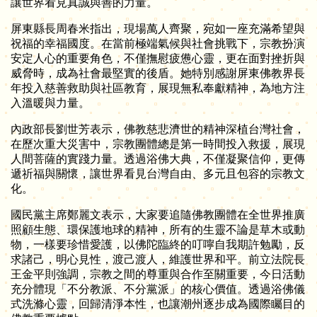
讓世界看見真誠與善的力量。
屏東縣長周春米指出，現場萬人齊聚，宛如一座充滿希望與
祝福的幸福國度。在當前極端氣候與社會挑戰下，宗教扮演
安定人心的重要角色，不僅撫慰疲憊心靈，更在面對挫折與
威脅時，成為社會最堅實的後盾。她特別感謝屏東佛教界長
年投入慈善救助與社區教育，展現無私奉獻精神，為地方注
入溫暖與力量。
內政部長劉世芳表示，佛教慈悲濟世的精神深植台灣社會，
在歷次重大災害中，宗教團體總是第一時間投入救援，展現
人間菩薩的實踐力量。透過浴佛大典，不僅凝聚信仰，更傳
遞祈福與關懷，讓世界看見台灣自由、多元且包容的宗教文
化。
國民黨主席鄭麗文表示，大家要追隨佛教團體在全世界推廣
照顧生態、環保護地球的精神，所有的生靈不論是草木或動
物，一樣要珍惜愛護，以佛陀臨終的叮嚀自我期許勉勵，反
求諸己，明心見性，渡己渡人，維護世界和平。前立法院長
王金平則強調，宗教之間的尊重與合作至關重要，今日活動
充分體現「不分教派、不分黨派」的核心價值。透過浴佛儀
式洗滌心靈，回歸清淨本性，也讓潮州逐步成為國際矚目的