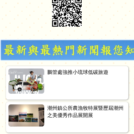
鵬管處強推小琉球低碳旅遊
潮州鎮公所農漁牧特展暨歷屆潮州
之美優秀作品展開展