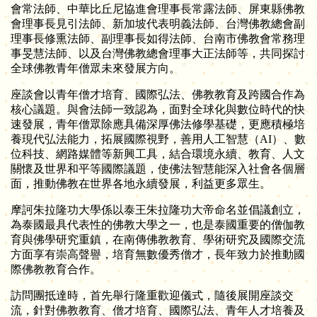
會常法師、中華比丘尼協進會理事長常露法師、屏東縣佛教
會理事長見引法師、新加坡代表明義法師、台灣佛教總會副
理事長修熏法師、副理事長如得法師、台南市佛教會常務理
事旻慧法師、以及台灣佛教總會理事大正法師等，共同探討
全球佛教青年僧眾未來發展方向。
座談會以青年僧才培育、國際弘法、佛教教育及跨國合作為
核心議題。與會法師一致認為，面對全球化與數位時代的快
速發展，青年僧眾除應具備深厚佛法修學基礎，更應積極培
養現代弘法能力，拓展國際視野，善用人工智慧（AI）、數
位科技、網路媒體等新興工具，結合環境永續、教育、人文
關懷及世界和平等國際議題，使佛法智慧能深入社會各個層
面，推動佛教在世界各地永續發展，利益更多眾生。
摩訶朱拉隆功大學係以泰王朱拉隆功大帝命名並倡議創立，
為泰國最具代表性的佛教大學之一，也是泰國重要的僧伽教
育與佛學研究重鎮，在南傳佛教教育、學術研究及國際交流
方面享有崇高聲譽，培育無數優秀僧才，長年致力於推動國
際佛教教育合作。
訪問團抵達時，首先舉行隆重歡迎儀式，隨後展開座談交
流，針對佛教教育、僧才培育、國際弘法、青年人才培養及