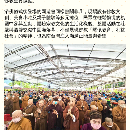
佛教重要據點。
浴佛儀式後登場的園遊會同樣熱鬧非凡，現場設有佛教文
創、美食小吃及親子體驗等多元攤位，民眾在輕鬆愉悅的氛
圍中參與互動，體驗宗教文化的生活化樣貌。整體活動在莊
嚴與溫馨交織中圓滿落幕，不僅展現佛教「關懷教育、利益
社會」的精神，也為南台灣注入滿滿正能量與希望。