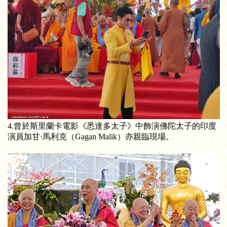
4.曾於斯里蘭卡電影《悉達多太子》中飾演佛陀太子的印度
演員加甘·馬利克（Gagan Malik）亦親臨現場。