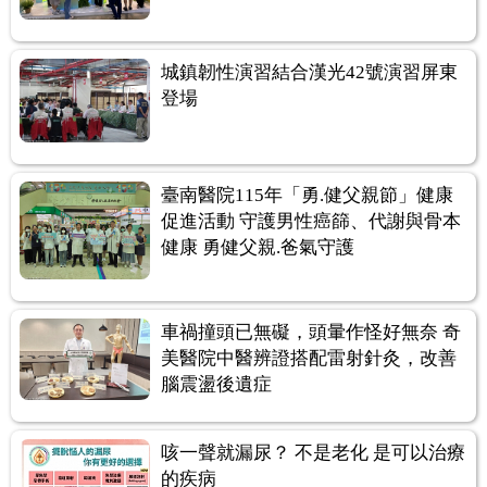
城鎮韌性演習結合漢光42號演習屏東
登場
臺南醫院115年「勇.健父親節」健康
促進活動 守護男性癌篩、代謝與骨本
健康 勇健父親.爸氣守護
車禍撞頭已無礙，頭暈作怪好無奈 奇
美醫院中醫辨證搭配雷射針灸，改善
腦震盪後遺症
咳一聲就漏尿？ 不是老化 是可以治療
的疾病