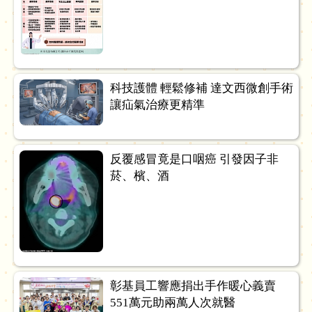
科技護體 輕鬆修補 達文西微創手術
讓疝氣治療更精準
反覆感冒竟是口咽癌 引發因子非
菸、檳、酒
彰基員工響應捐出手作暖心義賣
551萬元助兩萬人次就醫