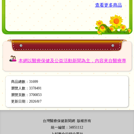
查看更多商品
本網以醫療保健及公益活動新聞為主，內容來自醫療專
業人員。歡迎加入本站會員，加入會員的好處：當本網
站開辦『團購服務』時~您可享有網站登錄價格，再打9
1折優惠‧
商品總數
：31699
瀏覽人數
：
3378491
瀏覽頁數
：
3700853
更新日期
：2026/8/7
台灣醫療保健新聞網 版權所有
統一編號：34951112