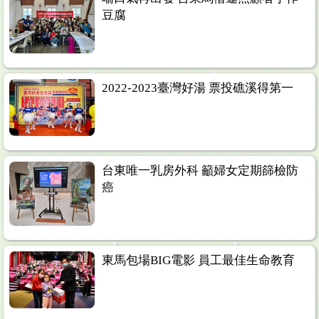
豆腐
2022-2023臺灣好湯 票投礁溪得第一
台東唯一乳房外科 籲婦女定期篩檢防
癌
東馬包場BIG電影 員工最佳生命教育