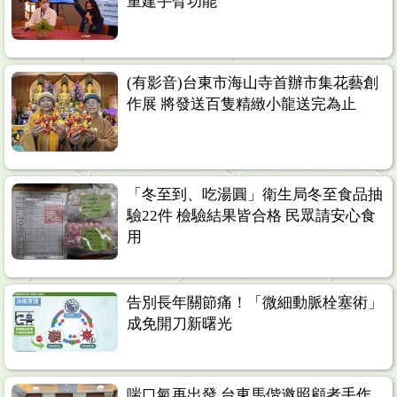
重建手臂功能
(有影音)台東市海山寺首辦市集花藝創
作展 將發送百隻精緻小龍送完為止
「冬至到、吃湯圓」衛生局冬至食品抽
驗22件 檢驗結果皆合格 民眾請安心食
用
告別長年關節痛！「微細動脈栓塞術」
成免開刀新曙光
喘口氣再出發 台東馬偕邀照顧者手作