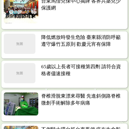
台東馬偕兒保中心揭牌 各界共築兒少
保護網
降低燃放時發生危險 臺東縣消防呼籲
遵守爆竹五原則 歡慶元宵有保障
無圖
65歲以上長者可接種第四劑 請符合資
格者儘速接種
無圖
脊椎滑脫東漂來尋醫 先進斜側路脊椎
微創手術解除多年病痛