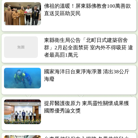
佛祖的溫暖！屏東縣佛教會100萬善款
直送災區助災民
東縣衛生局公告「北町日式建築宿舍
群」2月起全面禁菸 室內外不得吸菸 違
無圖
者最高罰1萬元
國家海洋日台東淨海淨灘 清出38公斤
海廢
提昇醫護復原力 東馬靈性關懷成果獲
國際優秀論文獎