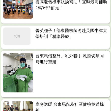
提高老舊機車汰換補助！宜縣最高補助
2萬3仟3佰元！
菁英種子！部東醫檢師將赴英國牛津大
學培訓「精準醫療」
無圖
台東馬偕整外、乳外聯手 乳癌切除同
時進行重建
寒冬送暖 台東馬偕為社區健檢並送棉
被