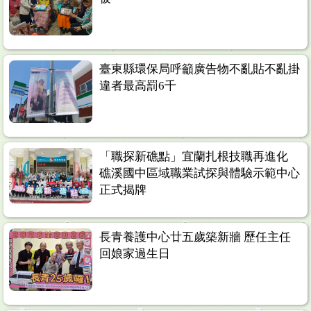
臺東縣環保局呼籲廣告物不亂貼不亂掛
違者最高罰6千
「職探新礁點」宜蘭扎根技職再進化
礁溪國中區域職業試探與體驗示範中心
正式揭牌
長青養護中心廿五歲築新牆 歷任主任
回娘家過生日