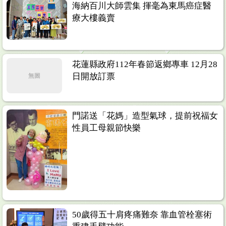
海納百川大師雲集 揮毫為東馬癌症醫
療大樓義賣
花蓮縣政府112年春節返鄉專車 12月28
日開放訂票
無圖
門諾送「花媽」造型氣球，提前祝福女
性員工母親節快樂
50歲得五十肩疼痛難奈 靠血管栓塞術