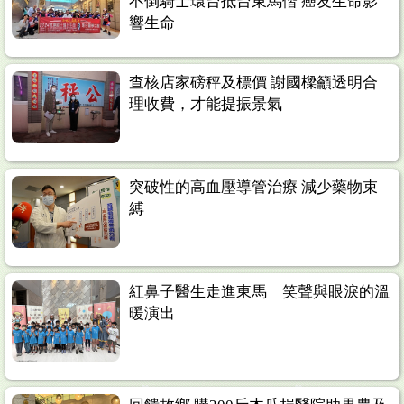
不倒騎士環台抵台東馬偕 癌友生命影
響生命
查核店家磅秤及標價 謝國樑籲透明合
理收費，才能提振景氣
突破性的高血壓導管治療 減少藥物束
縛
紅鼻子醫生走進東馬 笑聲與眼淚的溫
暖演出