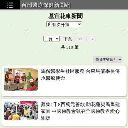
台灣醫療保健新聞網
基宜花東新聞
下頁
>>
13
共
510
筆
馬偕醫學生社區服務 台東馬偕學長傳
承醫療使命
募集1千8百萬元善款 助花蓮災民重建
家園 中國佛教會號召全國佛教界愛心
馳援