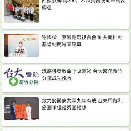
回饋故鄉 購200斤木瓜捐醫院助果農及
病患
謝國樑、蔡適應選後首會面 共商推動
基隆到南港直達車
流感併發致命呼吸衰竭 台大醫院新竹
分院成功挽救
致力於醫病共享九年有成 台東馬偕乳
癌團隊獲優秀團體獎