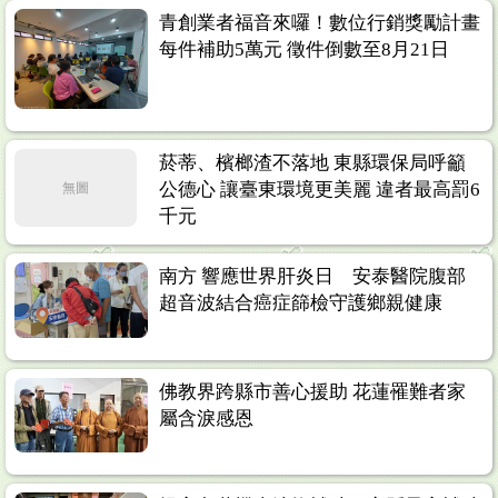
青創業者福音來囉！數位行銷獎勵計畫
每件補助5萬元 徵件倒數至8月21日
菸蒂、檳榔渣不落地 東縣環保局呼籲
公德心 讓臺東環境更美麗 違者最高罰6
無圖
千元
南方 響應世界肝炎日 安泰醫院腹部
超音波結合癌症篩檢守護鄉親健康
佛教界跨縣市善心援助 花蓮罹難者家
屬含淚感恩