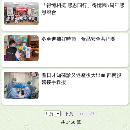
「得憶相挺 感恩同行」得憶園5周年感
恩餐會
冬至進補好時節 食品安全共把關
產日才知確診又遇產後大出血 部南投
醫接手救援
下頁
>>
87
共
3458
筆