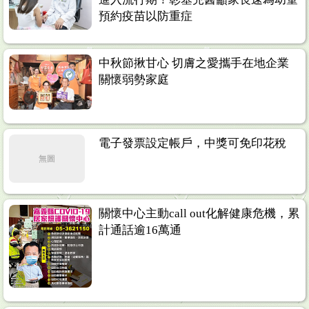
預約疫苗以防重症
中秋節揪甘心 切膚之愛攜手在地企業
關懷弱勢家庭
電子發票設定帳戶，中獎可免印花稅
無圖
關懷中心主動call out化解健康危機，累
計通話逾16萬通