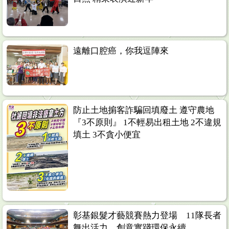
遠離口腔癌，你我逗陣來
防止土地掮客詐騙回填廢土 遵守農地
『3不原則』 1不輕易出租土地 2不違規
填土 3不貪小便宜
彰基銀髮才藝競賽熱力登場 11隊長者
舞出活力、創意實踐環保永續