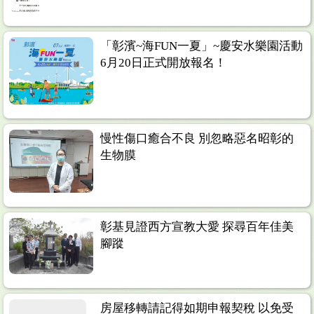
「彰濱~海FUN一夏」~慶安水樂園活動
6月20日正式開放報名！
慢性傷口癒合不良 別忽略惡名昭彰的
生物膜
彰基見證西方宣教大愛 探尋百年佳美
腳蹤
房屋移轉請記得如期申報契稅 以免受