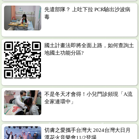
先遣部隊？ 上吐下拉 PCR驗出沙波病
毒
國土計畫法即將全面上路，如何查詢土
地國土功能分區?
不是冬天才會得！小兒門診頻現「A流
全家連環中」
切膚之愛攜手台灣大 2024台灣大日月
潭花火音樂會11/2登場