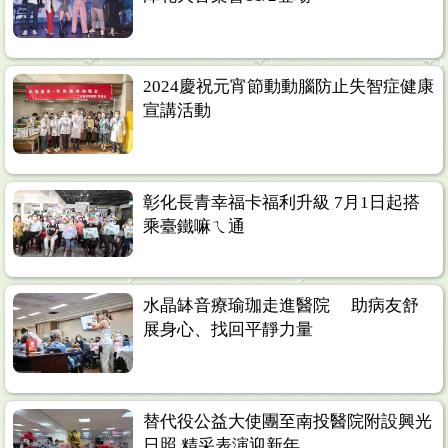
2024慶祝元宵節動動腦防止失智症健康
宣講活動
彰化長青幸福卡福利升級 7月1日起搭
乘臺鐵嘛ㄟ通
水晶缽音療瑜珈走進醫院 助病友舒
展身心、找回平靜力量
替代役公益大使團至南投醫院附設興光
日照 精采表演迎新年