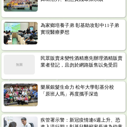
為家鄉培養子弟 彰基助攻彰中11子弟
實現醫療夢想
民眾販賣未變性酒精應先辦理酒精販賣
業者登記，且勿於網路販售以免受罰
無圖
樂展銀髮生命力 松年大學彰基分校
「原班人馬」再度攜手深造
疾管署示警：新冠疫情連6週上升、恐
進入流行期！彰基兒醫籲家長速為幼童