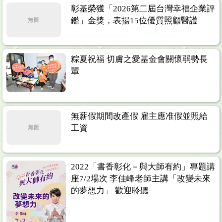
彰基榮獲「2026第二屆台灣幸福企業評
鑑」金獎，表揚15位優質照顧醫護
無圖
粽夏祝福 切膚之愛基金會關懷弱勢長
輩
無薪假期間改產假 雇主應准假並照給
工資
無圖
2022「書香彰化－與大師有約」專題講
座7/2場次 李佳峰老師主講「改變未來
的夢想力」 歡迎聆聽