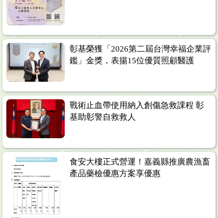
彰基榮獲「2026第二屆台灣幸福企業評
鑑」金獎，表揚15位優質照顧醫護
戰術止血帶使用納入創傷急救課程 彰
基助彰警自救救人
食安大樓正式營運！嘉義縣推廣農漁畜
產品藥檢優惠方案享優惠