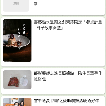
罰
無圖
嘉藝點水道頭文創聚落限定「餐桌計畫
─朴子故事食堂」
部彰藥師走進長照據點 陪伴長輩手作
足浴包
雪中送炭 切膚之愛助弱勢溫暖過好年