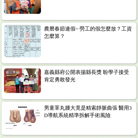
農曆春節連假~ 勞工的假怎麼放？工資
怎麼算？
嘉義縣府公開表揚縣長獎 盼學子接受
肯定勇敢發光
男童睪丸腫大竟是精索靜脈曲張 醫用3
D導航系統精準拆解手術風險