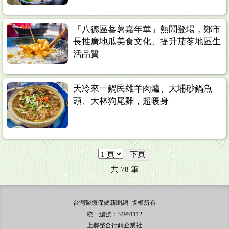
「八德區蕃薯嘉年華」熱鬧登場，鄭市
長推廣地瓜美食文化、提升茄苳地區生
活品質
天冷來一鍋民雄羊肉爐、大埔砂鍋魚
頭、大林狗尾雞，超暖身
下頁
共
78
筆
台灣醫療保健新聞網 版權所有
統一編號：34951112
上郝整合行銷企業社