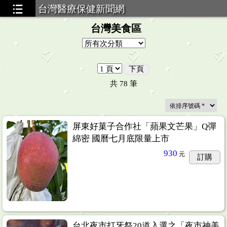
台灣醫療保健新聞網
台灣美食區
下頁
共
78
筆
屏東好菓子合作社「蘋果文芒果」Q彈
綿密 國曆七月底限量上市
930
元
訂購
台北夜市打牙祭20道入選之「夜市神美