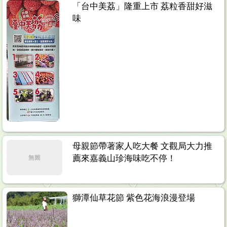
「台中美荔」隆重上市 荔粒香甜好滋
味
母親節帶著家人吃大餐 文觀局大力推
薦來嘉義山珍海味吃不停！
無圖
獅潭仙草花節 紫色花海浪漫登場