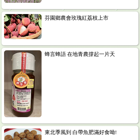
芬園鄉農會玫瑰紅荔枝上市
蜂言蜂語 在地青農撐起一片天
東北季風到 白帶魚肥滿好食呦!