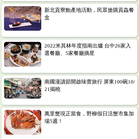
新北貢寮鮑產地活動，民眾搶購貢鱻餐
盒
2022米其林年度指南出爐 台中26家入
選餐廳、5家餐廳摘星
南國漫讀節開啟味蕾旅行 屏東100碗10/
21揭曉
萬里蟹現正當食，野柳假日活蟹市集加
場5週！