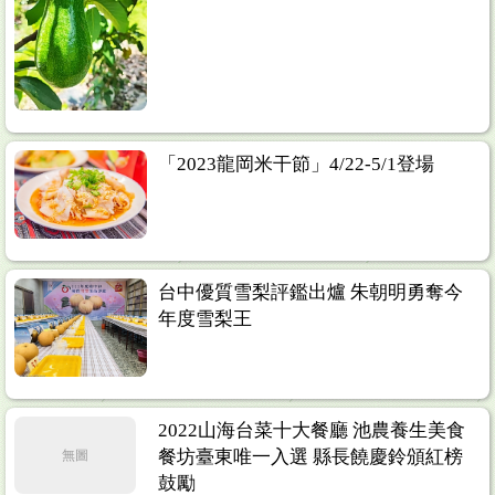
「2023龍岡米干節」4/22-5/1登場
台中優質雪梨評鑑出爐 朱朝明勇奪今
年度雪梨王
2022山海台菜十大餐廳 池農養生美食
餐坊臺東唯一入選 縣長饒慶鈴頒紅榜
無圖
鼓勵