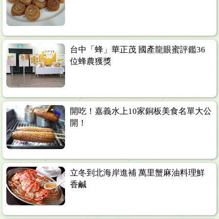
台中「蜂」華正茂 國產龍眼蜜評鑑36
位蜂農獲獎
開吃！嘉義水上10家銅板美食名單大公
開！
立冬到北海岸進補 萬里蟹麻油料理鮮
香鹹