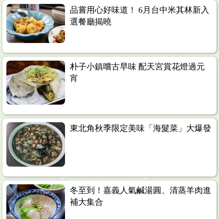
品嘗用心好味道！ 6月台中米其林新入
選餐廳揭曉
朴子小鎮嚐古早味 配天宮賞花燈過元
宵
東北角秋季限定美味「海髮菜」大爆發
冬至到！嘉義人氣鹹湯圓、清蒸羊肉進
補大集合