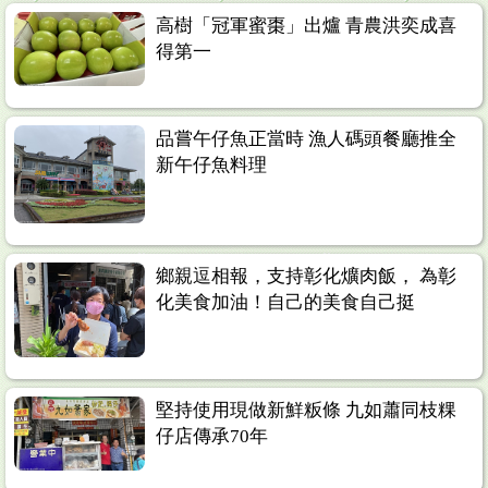
高樹「冠軍蜜棗」出爐 青農洪奕成喜
得第一
品嘗午仔魚正當時 漁人碼頭餐廳推全
新午仔魚料理
鄉親逗相報，支持彰化爌肉飯， 為彰
化美食加油！自己的美食自己挺
堅持使用現做新鮮粄條 九如蕭同枝粿
仔店傳承70年