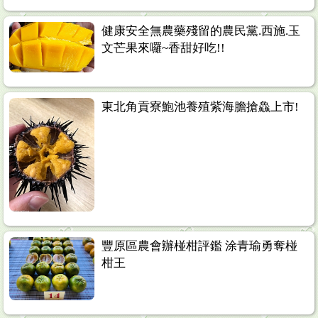
健康安全無農藥殘留的農民黨.西施.玉
文芒果來囉~香甜好吃!!
東北角貢寮鮑池養殖紫海膽搶鱻上市!
豐原區農會辦椪柑評鑑 涂青瑜勇奪椪
柑王