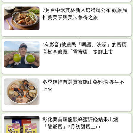
7月台中米其林新入選餐廳公布 觀旅局
推薦美景與美味兼得之旅
(有影音)被農民「呵護、洗澡」的蜜棗
高樹李俊寬「雪蜜棗」搶鮮上市
冬季進補首選貢寮鮑山藥雞湯 養生不
上火
彰化縣首屆龍眼蜂蜜評鑑結果出爐
「龍爺蜜」7月初甜蜜上市