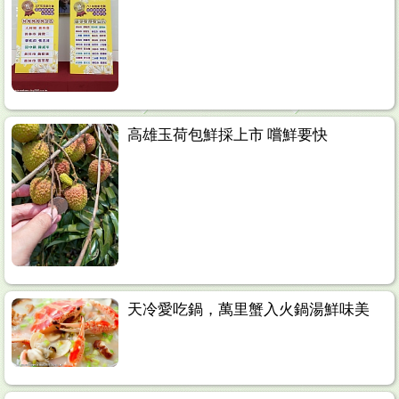
高雄玉荷包鮮採上市 嚐鮮要快
天冷愛吃鍋，萬里蟹入火鍋湯鮮味美