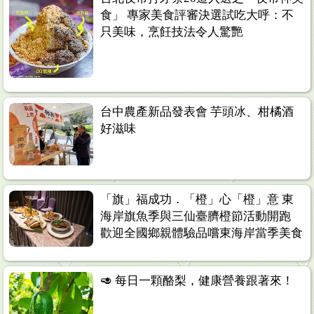
食」 專家美食評審決選試吃大呼：不
只美味，烹飪技法令人驚艷
台中農產新品發表會 芋頭冰、柑橘酒
好滋味
「旗」福成功．「橙」心「橙」意 東
海岸旗魚季與三仙臺臍橙節活動開跑
歡迎全國鄉親體驗品嚐東海岸當季美食
🥑 每日一顆酪梨，健康營養跟著來！