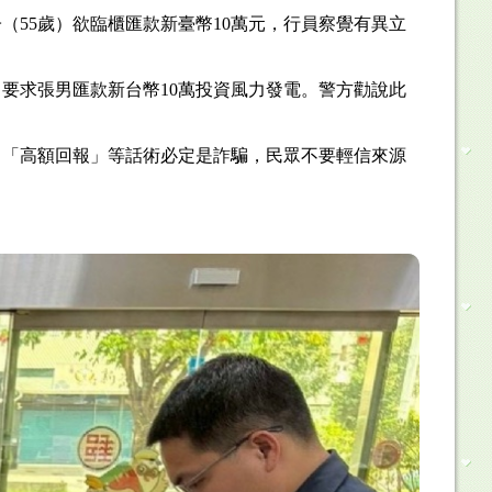
55歲）欲臨櫃匯款新臺幣10萬元，行員察覺有異立
要求張男匯款新台幣10萬投資風力發電。警方勸說此
、「高額回報」等話術必定是詐騙，民眾不要輕信來源