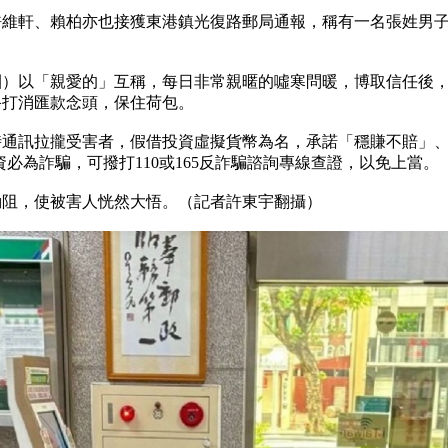
維軒、賴柏亦也接獲東港鎮光復路郵局通報，稱有一名張姓男子（
）以「親愛的」互稱，每日非常親暱的噓寒問暖，博取信任後，
終打消匯款念頭，保住荷包。
時通訊拉攏受害者，假借投資虛擬貨幣為名，承諾「穩賺不賠」
必為詐騙，可撥打110或165反詐騙諮詢專線查證，以免上當。
勸阻，使被害人恍然大悟。（記者許東宇翻攝）