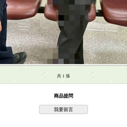
共 1 張
商品提問
我要留言