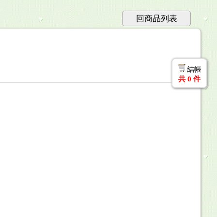
回商品列表
結帳
共
0
件