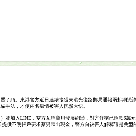
沖昏了頭。東港警方近日連續接獲東港光復路郵局通報兩起網戀
詐騙手法，才使兩名痴情被害人恍然大悟。
團）並加入LINE，雙方互稱寶貝發展網戀，對方佯稱已匯款6萬
，並提供不明帳戶要求蔡男匯出現金，警方向被害人解釋這是典型