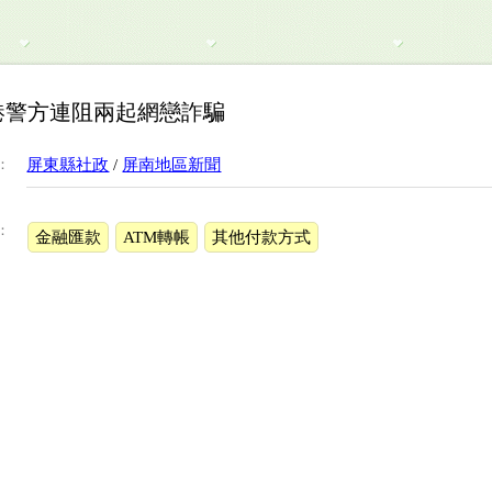
港警方連阻兩起網戀詐騙
：
屏東縣社政
/
屏南地區新聞
：
金融匯款
ATM轉帳
其他付款方式