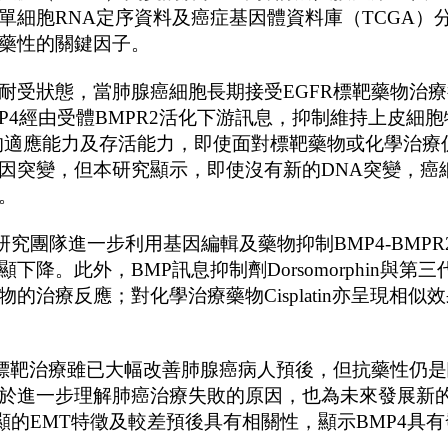
單細胞
RNA
定序資料及癌症基因體資料庫（
TCGA
）
藥性的關鍵因子。
耐受狀態
，
當肺腺癌細胞長期接受
EGFR
標靶藥物治療
P4
經由受體
BMPR2
活化下游訊息，抑制維持上皮細胞
的適應能力及存活能力，即使面對標靶藥物或化學治療
因突變，但本研究顯示，即使沒有新的
DNA
突變，癌
。
研究團隊進一步利用基因編輯及藥物抑制
BMP4-BMPR
顯下降。此外，
BMP
訊息抑制劑
Dorsomorphin
與第三
物的治療反應；對化學治療藥物
Cisplatin
亦呈現相似效
標靶治療雖已大幅改善肺腺癌病人預後，但抗藥性仍是
於進一步理解肺癌治療失敗的原因，也為未來發展新
顯的
EMT
特徵及較差預後具有相關性，顯示
BMP4
具有