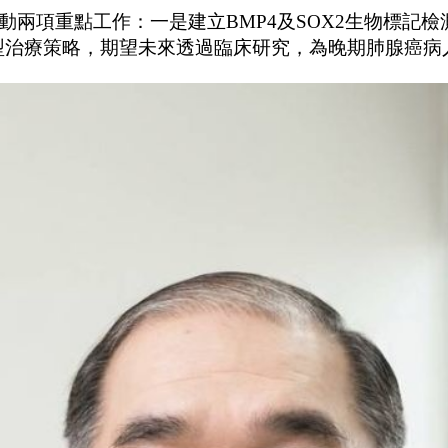
動兩項重點工作：一是建立
BMP4
及
SOX2
生物標記檢
型治療策略，期望未來透過臨床研究，為晚期肺腺癌病