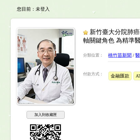
您目前：
未登入
新竹臺大分院肺癌
軸關鍵角色 為精準
分類位置
：
桃竹苗新聞
/
付款方式：
金融匯款
A
加入到收藏匣