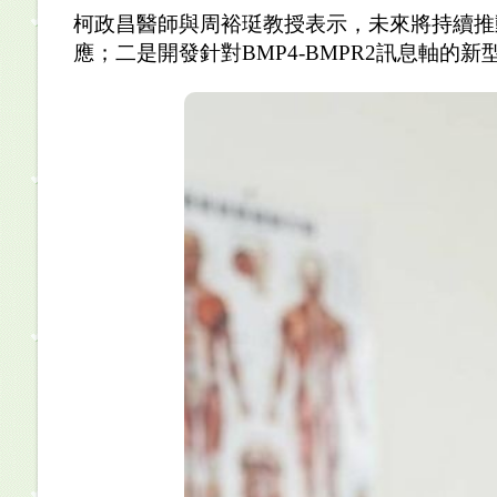
柯政昌醫師與周裕珽教授表示，未來將持續推
應；二是開發針對
BMP4-BMPR2
訊息軸的新