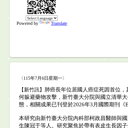
Powered by
Translate
〈115年7月6日星期一〉
肺癌長年位居國人癌症死因首位，
【新竹訊】
何躲避藥物攻擊，新竹臺大分院與國立清華大
態，相關成果已刊登於
2026
年
3
月國際期刊《
B
本研究由新竹臺大分院內科部柯政昌醫師與國
生陳冠于等人。研究聚焦於帶有表皮生長因子