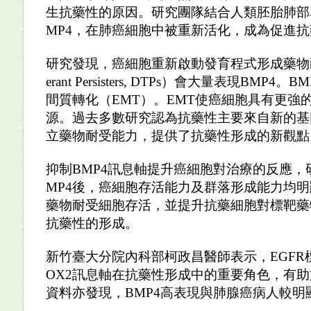
生抗藥性的原因。研究團隊結合人類胚胎肺部
MP4
，在肺癌細胞中被重新活化，成為促進抗
研究發現，
癌細胞重新啟動發育程式形成藥物
erant Persisters, DTPs
）會大量表現
BMP4
。
BM
間質轉化（
EMT
）。
EMT
使癌細胞具有更強
源。過去多數研究認為抗藥性主要來自新的基
立藥物耐受能力，提供了抗藥性形成的新觀點
抑制
BMP4
訊息軸提升癌細胞對治療的反應
，
MP4
後，癌細胞存活能力及群落形成能力均明
藥物耐受細胞存活，並提升抗藥細胞對標靶藥
抗藥性的形成。
新竹臺大分院內科部柯政昌醫師表示，
EGFR
OX2
訊息軸在抗藥性形成中的重要角色，有助
資料亦發現，
BMP4
高表現與肺腺癌病人較明