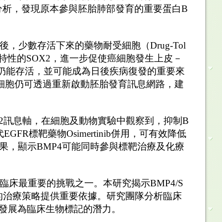
分析，發現原本參與胚胎肺部發育的重要蛋白
B
後，少數存活下來的藥物耐受細胞（
Drug-Tol
特性的
SOX2
，進一步促使癌細胞發生上皮－
仍能存活，並可能成為日後疾病復發的重要來
細胞仍可透過重新啟動胚胎發育訊息網路，建
2
訊息軸，在細胞及動物實驗中觀察到，抑制
B
代
EGFR
標靶藥物
Osimertinib
併用，可有效降低
果，顯示
BMP4
可能同時參與標靶治療及化療
臨床最重要的挑戰之一。本研究揭示
BMP4/S
的治療策略提供重要依據。研究團隊分析臨床
發展為臨床生物標記的潛力。