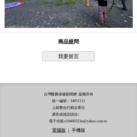
商品提問
我要留言
台灣醫療保健新聞網 版權所有
統一編號：34951112
上郝整合行銷企業社
廣告或採訪請洽↓
電子信箱:e19400323m@yahoo.com.tw
電腦版
|
手機版