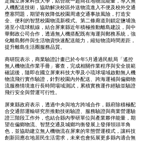
定國立屏東科技大學，結合統一超商在地物流能量，導入無
人機配送技術，協助解決校區外送物流進入不便及校外交通
壅塞問題，期望有效降低校園周邊交通事故風險，打造安
全、便利的智慧校園物流新模式。第二條廊道則鎖定鹽埔漁
港至小琉球航線，結合屏東縣近年積極推動離島建設，與中
華郵政公司合作，透過無人機搭配既有海運與郵務系統，強
化離島郵件與生活物資快速配送能力，縮短物流時間差距，
提升離島生活圈服務品質。
商研院表示，商業驗證計畫已於今年5月通過民航局「遙控
無人機物流作業手冊」審查，完成相關作業程序與安全規範
確認後，隨即在國立屏東科技大學及小琉球場域啟動無人機
物流飛行實作驗證，針對校園內外配送、跨海運補與偏鄉物
流服務情境進行長時間場域測試，累積實務運作經驗並驗證
飛行安全與營運可行性。
屏東縣政府表示，透過中央與地方跨域合作，縣府除積極配
合交通部運輸研究所推動技術驗證、服務驗證與商業營運驗
證三階段工作外，也結合縣內學研單位與產業夥伴能量，期
望在偏鄉物流、智慧交通及城鄉均衡發展上發揮領頭羊角
色，並協助建立無人機物流在屏東的常態營運模式，讓科技
創新回應在地居民生活需求，未來也會拓展更多縣內適合無