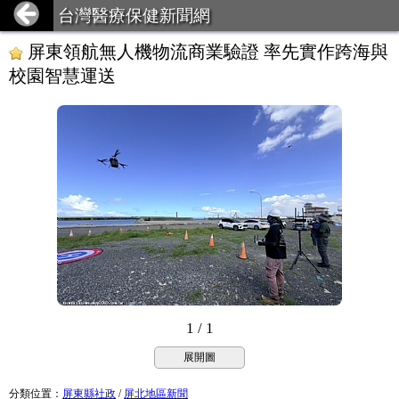
台灣醫療保健新聞網
屏東領航無人機物流商業驗證 率先實作跨海與
校園智慧運送
1 / 1
展開圖
分類位置
：
屏東縣社政
/
屏北地區新聞