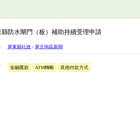
東縣防水閘門（板）補助持續受理申請
：
屏東縣社政
/
屏北地區新聞
：
金融匯款
ATM轉帳
其他付款方式