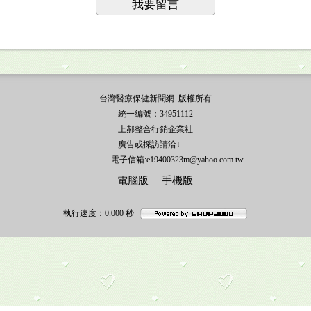
我要留言
台灣醫療保健新聞網 版權所有
統一編號：34951112
上郝整合行銷企業社
廣告或採訪請洽↓
電子信箱:e19400323m@yahoo.com.tw
電腦版
|
手機版
執行速度
：0.000
秒