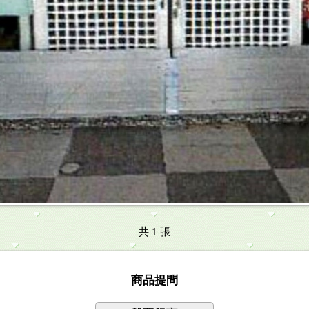
共 1 張
商品提問