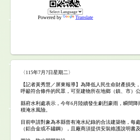
Powered by
Translate
〈115年7月7日星期二〉
【記者黃秀慧／屏東報導】為降低人民生命財產損失，屏
呼籲符合條件的民眾，可至建物所在地鄉（鎮、市）
縣府水利處表示，今年6月陸續發生劇烈豪雨，瞬間降
積淹水風險。
目前申請對象為本縣曾有淹水紀錄的合法建築物，每處補
（鋁合金或不鏽鋼），且廠商須提供安裝維護說明書及