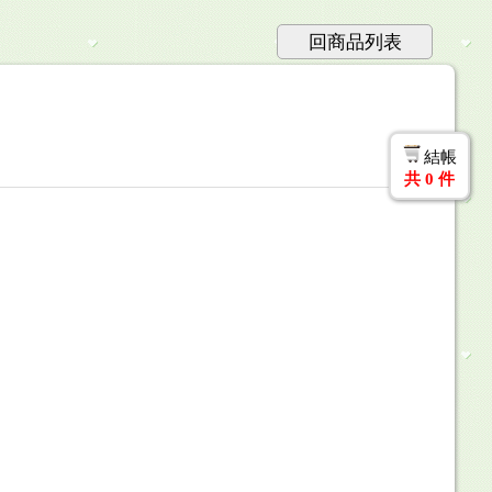
回商品列表
結帳
共
0
件