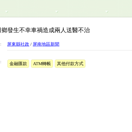
田鄉發生不幸車禍造成兩人送醫不治
：
屏東縣社政
/
屏南地區新聞
：
金融匯款
ATM轉帳
其他付款方式