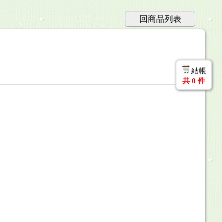
回商品列表
結帳
共
0
件