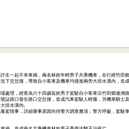
時許生一起不幸車禍，兩名林姓年輕男子共乘機車，在行經竹田
情況下交岔撞，導致自小客車及機車均撞進兩旁大排水溝內，造
到場處理，經查為六十四歲翁姓男子駕駛自小客車沿竹田鄉連洲
無號誌路口發生路口交岔撞，造成汽車駕駛人輕傷，另機車騎士
邊大排水溝內。
或毒駕情事，詳細肇事原因尚待警方調查釐清；警方呼籲，駕駛
幸車禍，造成兩名共乘機車林姓男子重傷送醫不治死亡。