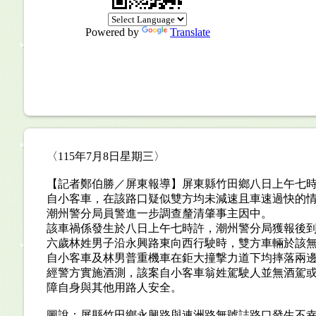
Powered by
Translate
〈115年7月8日星期三〉
【記者鄭伯勝／屏東報導】屏東縣竹田鄉八日上午七
自小客車，在該路口疑似雙方均未減速且車速過快的
潮州警分局員警進一步調查釐清肇事主因中。
該車禍係發生於八日上午七時許，潮州警分局獲報後
六歲林姓男子沿永興路東向西行駛時，雙方車輛於該
自小客車及林男普重機車在鉅大撞撃力道下均摔落兩
經警方實施酒測，該案自小客車翁姓駕駛人並無酒駕
障自身與其他用路人安全。
圖說：屏縣竹田鄉永興路與連洲路無號誌路口發生不