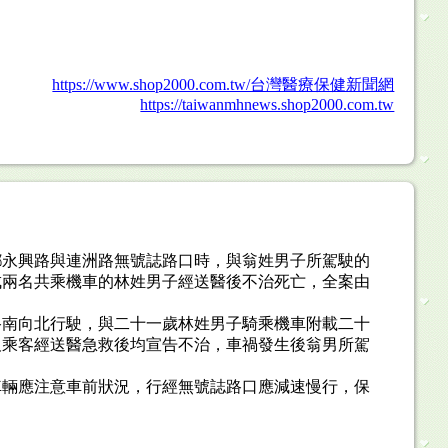
https://www.shop2000.com.tw/台灣醫療保健新聞網
https://taiwanmhnews.shop2000.com.tw
鄉永興路與連洲路無號誌路口時，與翁姓男子所駕駛的
成兩名共乘機車的林姓男子經送醫後不治死亡，全案由
路南向北行駛，與二十一歲林姓男子騎乘機車附載二十
及乘客經送醫急救後均宣告不治，車禍發生後翁男所駕
車輛應注意車前狀況，行經無號誌路口應減速慢行，保