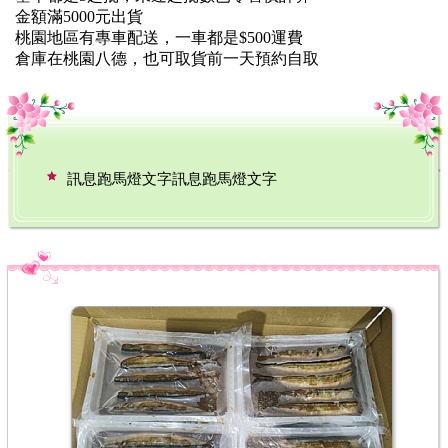
金額滿5000元出貨
訊息跑馬燈文字訊息跑馬燈文字
桃園地區有專車配送，一車都是$500運費
倉庫在桃園八德，也可取貨前一天預約自取
訊息跑馬燈文字訊息跑馬燈文字
訊息跑馬燈文字訊息跑馬燈文字
訊息跑馬燈文字訊息跑馬燈文字
訊息跑馬燈文字訊息跑馬燈文字
訊息跑馬燈文字訊息跑馬燈文字
訊息跑馬燈文字訊息跑馬燈文字
訊息跑馬燈文字訊息跑馬燈文字
訊息跑馬燈文字訊息跑馬燈文字
訊息跑馬燈文字訊息跑馬燈文字
訊息跑馬燈文字訊息跑馬燈文字
訊息跑馬燈文字訊息跑馬燈文字
訊息跑馬燈文字訊息跑馬燈文字
訊息跑馬燈文字訊息跑馬燈文字