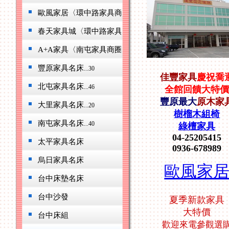
歐風家居〈環中路家具商圈〉
...19
春天家具城〈環中路家具商圈〉
...75
A+A家具〈南屯家具商圈〉
...73
豐原家具名床
...30
佳豐家具
慶祝喬
北屯家具名床
...46
全館回饋大特
豐原最大
原木家
大里家具名床
...20
樹榴木組椅
南屯家具名床
...40
綠檀家具
04-25205415
太平家具名床
0936-678989
烏日家具名床
歐風家
台中床墊名床
台中沙發
夏季新款家具
大特價
台中床組
歡迎來電參觀選