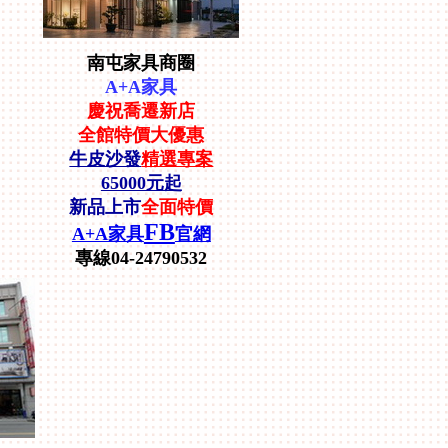
圈
南屯家具商圈
A+A家具
慶祝喬遷新店
全館
特價大優惠
牛皮沙發
精選專案
65000元起
新品上市
全面特價
FB
A+A家具
官網
專線04-24790532