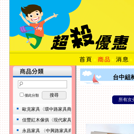
台中組
搜尋
僅此分類
所有次
歐克家具〈環中路家具商圈〉
...576
佳豐紅木傢俱〈現代家具名床
...196
永昌家具 〈中興路家具商圈
...145