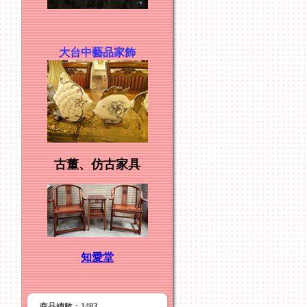
大台中藝品家飾
古董、仿古
家具
知愛堂
商品總數
：1483