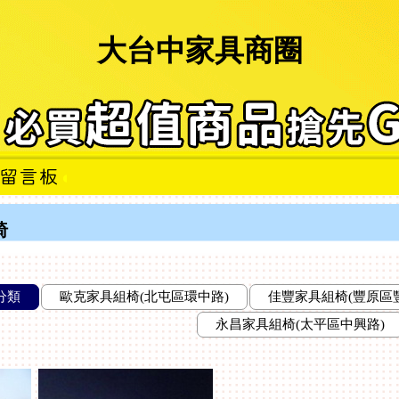
大台中家具商圈
椅
分類
歐克家具組椅(北屯區環中路)
佳豐家具組椅(豐原區
永昌家具組椅(太平區中興路)