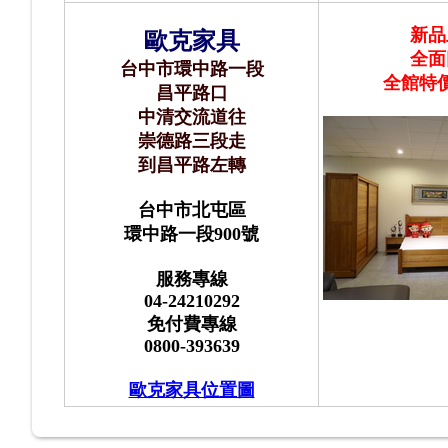
新品
歐克家具
全面
台中市環中路一段
全館
特
昌平路口
中清交流道往
崇德路三段走
到昌平路左轉
台中市北屯區
環中路一段900號
服務專線
04-24210292
免付費專線
0800-393639
歐克家具位置圖