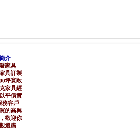
簡介
發家具
家具訂製
00坪寬敞
克家具經
以平價實
服務客戶
買的高興
，歡迎你
觀選購