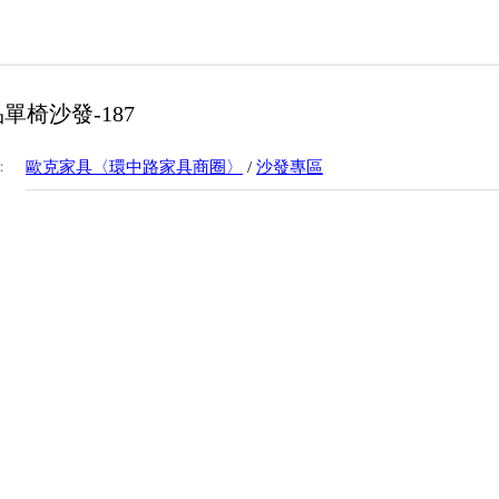
單椅沙發-187
：
歐克家具〈環中路家具商圈〉
/
沙發專區