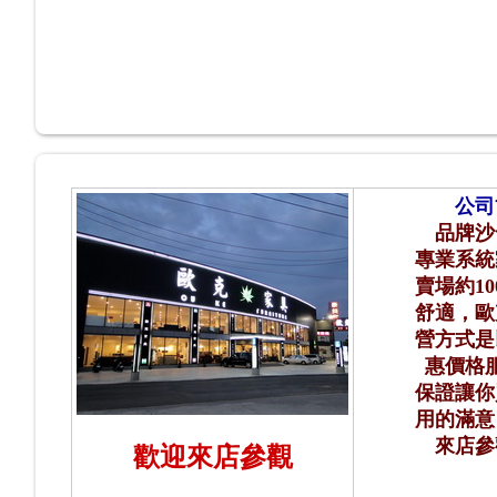
公司
品牌沙
專業系統
賣場約10
舒適，歐
營方式是
惠價格
保證讓你
用的滿意
來店參
歡迎來店參觀