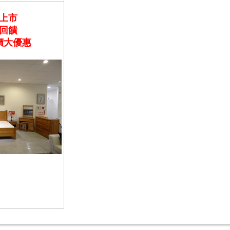
上市
回饋
價大優惠