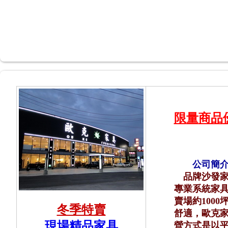
限
量
商品
公司簡
品牌沙發
專業系統家
賣場約1000
冬季特賣
舒適，歐克
現場
精品家具
營方式是以