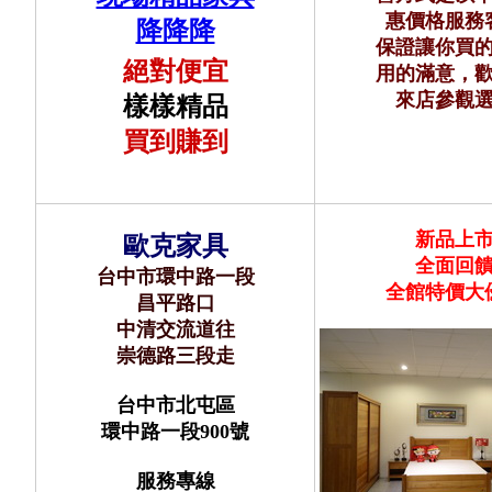
惠價格服務
降降降
保證讓你買
絕對便宜
用的滿意，
來店參觀
樣樣精品
買到賺到
新品上
歐克家具
全面回
台中市環中路一段
全館
特價大
昌平路口
中清交流道往
崇德路三段走
台中市北屯區
環中路一段900號
服務專線