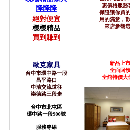
惠價格服務
降降降
保證讓你買
絕對便宜
用的滿意，
來店參觀
樣樣精品
買到賺到
新品上
歐克家具
全面回
台中市環中路一段
全館
特價大
昌平路口
中清交流道往
崇德路三段走
台中市北屯區
環中路一段900號
服務專線