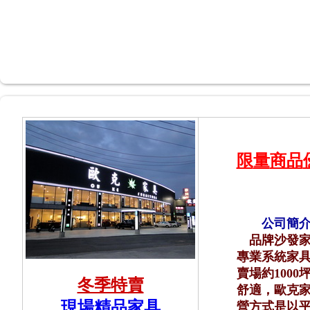
限
量
商品
公司簡
品牌沙發
專業系統家
賣場約1000
冬季特賣
舒適，歐克
現場
精品家具
營方式是以